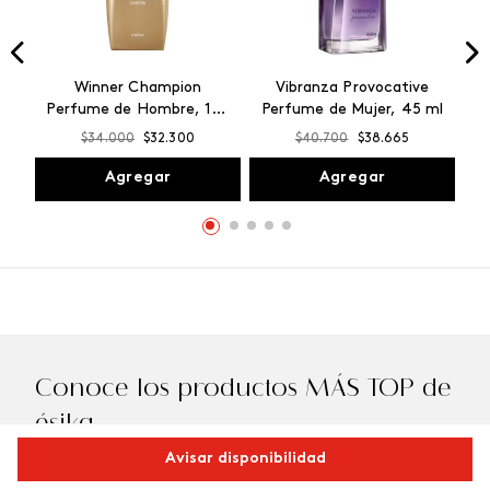
Winner Champion
Vibranza Provocative
Perfume de Hombre, 100
Perfume de Mujer, 45 ml
ml
$
34
.
000
$
32
.
300
$
40
.
700
$
38
.
665
Agregar
Agregar
Conoce los productos MÁS TOP de
ésika
Avisar disponibilidad
Descubre los productos favoritos de las mujeres que eligen
ésika