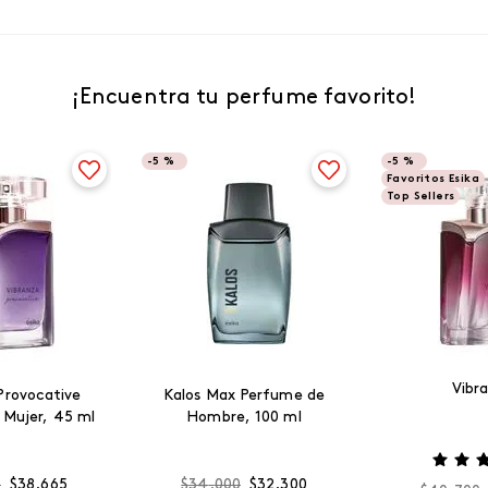
¡Encuentra tu perfume favorito!
-
5 %
-
5 %
Favoritos Esika
Top Sellers
Vibr
Provocative
Kalos Max Perfume de
 Mujer, 45 ml
Hombre, 100 ml
0
$
38
.
665
$
34
.
000
$
32
.
300