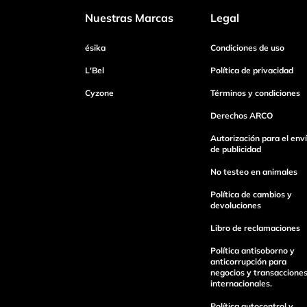
Nuestras Marcas
Legal
Dirección de email
ésika
Condiciones de uso
L'Bel
Política de privacidad
Cyzone
Términos y condiciones
Escribe un comentario
Derechos ARCO
Autorización para el env
de publicidad
No testeo en animales
Enviar Comentario
Política de cambios y
devoluciones
Libro de reclamaciones
Política antisoborno y
anticorrupción para
negocios y transaccione
internacionales.
Política autocontrol y