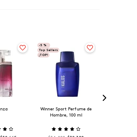
-
5 %
Top Sellers
¡TOP!
anza
Winner Sport Perfume de
Hombre, 100 ml