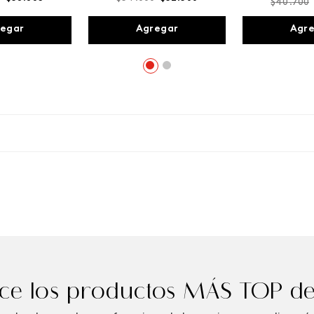
$
40
.
700
egar
Agregar
Agr
e los productos MÁS TOP de