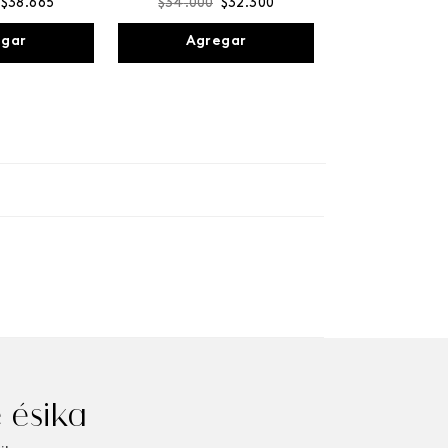
$
38
.
665
$
34
.
000
$
32
.
300
egar
Agregar
 ésika