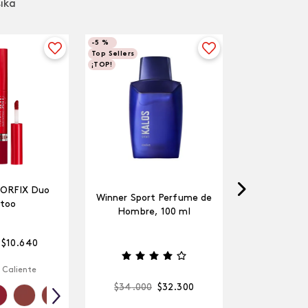
sika
-
5 %
Top Sellers
¡TOP!
LORFIX Duo
Winner Sport Perfume de
too
Hombre, 100 ml
$
10
.
640
 Caliente
$
34
.
000
$
32
.
300