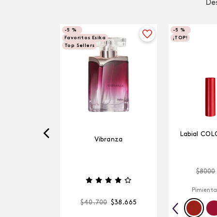
Des
-
5 %
-
5 %
Favoritos Esika
¡TOP!
Top Sellers
Labial COL
Vibranza
$
8000
Pimienta
$
40
.
700
$
38
.
665