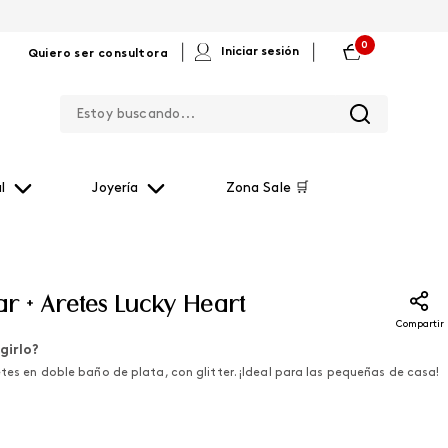
0
|
|
Iniciar sesión
Quiero ser consultora
Estoy buscando...
l
Joyería
Zona Sale 🛒
ar + Aretes Lucky Heart
Compartir
girlo?
etes en doble baño de plata, con glitter. ¡Ideal para las pequeñas de casa!