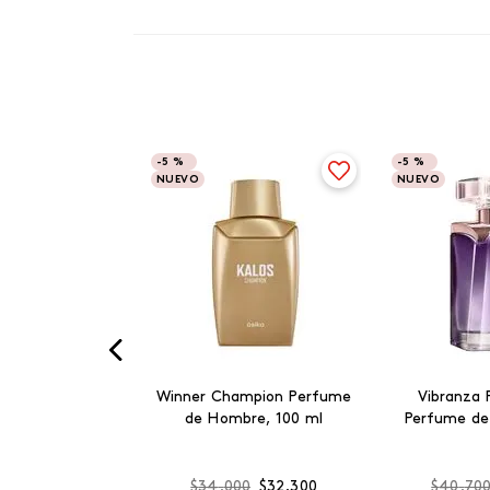
-
5 %
-
5 %
NUEVO
NUEVO
Winner Champion Perfume
Vibranza 
de Hombre, 100 ml
Perfume de
$
34
.
000
$
32
.
300
$
40
.
70