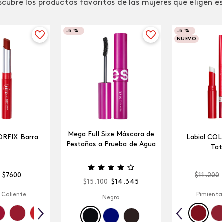
cubre los productos favoritos de las mujeres que eligen é
-
5 %
-
5 %
NUEVO
Mega Full Size Máscara de
ORFIX Barra
Labial CO
Pestañas a Prueba de Agua
Tat
$
7600
$
11
.
200
$
15
.
100
$
14
.
345
 Caliente
Pimienta
Negro