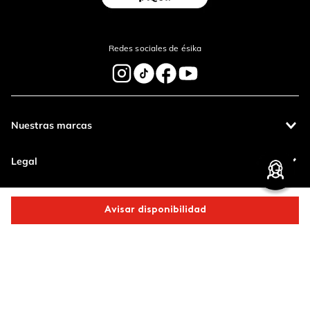
Enviar Comentario
Redes sociales de ésika
Nuestras marcas
Legal
Contáctanos
Avisar disponibilidad
Pagos 100%
Entregas a todo
Comparte este producto
seguros
el país
Productos de
calidad
Copiar link
Whatsapp
Facebook
Más