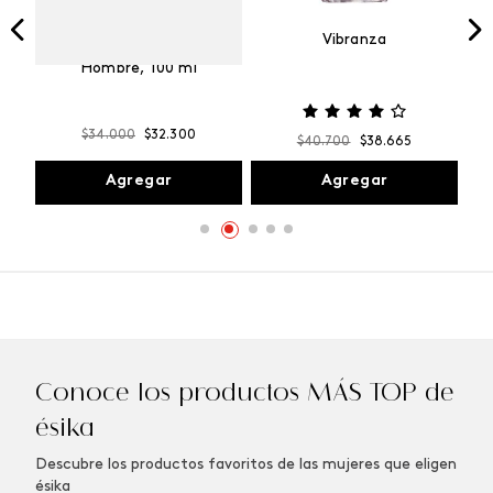
Vibranza
e
Kalos Max Perfume de
ml
Hombre, 100 ml
$
34
.
000
$
32
.
300
$
40
.
700
$
38
.
665
Agregar
Agregar
Conoce los productos MÁS TOP de
ésika
Descubre los productos favoritos de las mujeres que eligen
ésika