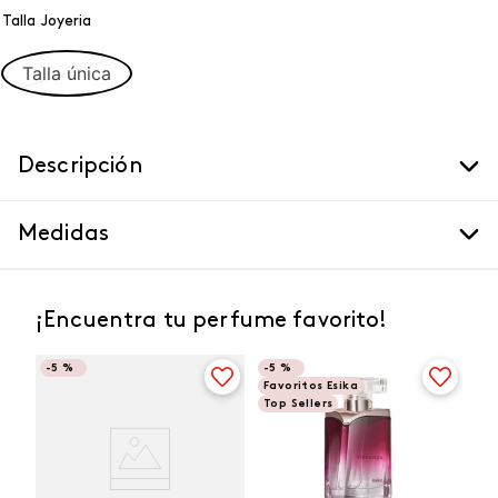
Talla Joyeria
Talla única
Descripción
Medidas
¡Encuentra tu perfume favorito!
-
5 %
-
5 %
Favoritos Esika
Top Sellers