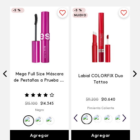
-
5 %
-
5 %
NUEVO
Mega Full Size Máscara
Labial COLORFIX Duo
a
de Pestañas a Prueba de
Tattoo
Agua
$
11
.
200
$
10
.
640
$
15
.
100
$
14
.
345
Pimienta Caliente
Negro
Agregar
Agregar