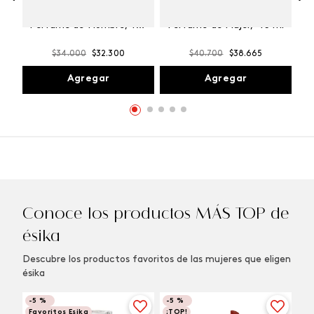
Winner Champion
Vibranza Provocative
Perfume de Hombre, 100
Perfume de Mujer, 45 ml
ml
$
34
.
000
$
32
.
300
$
40
.
700
$
38
.
665
Agregar
Agregar
Conoce los productos MÁS TOP de
ésika
Descubre los productos favoritos de las mujeres que eligen
ésika
-
5 %
-
5 %
Favoritos Esika
¡TOP!