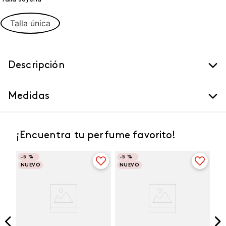
Talla única
Descripción
Medidas
¡Encuentra tu perfume favorito!
-
5 %
-
5 %
NUEVO
NUEVO