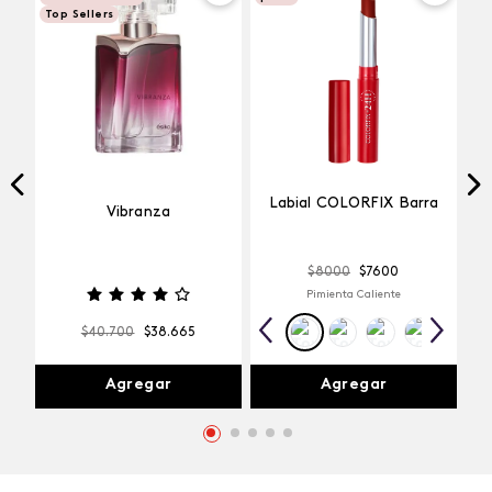
Top Sellers
Labial COLORFIX Barra
Vibranza
$
8000
$
7600
Pimienta Caliente
$
40
.
700
$
38
.
665
Agregar
Agregar