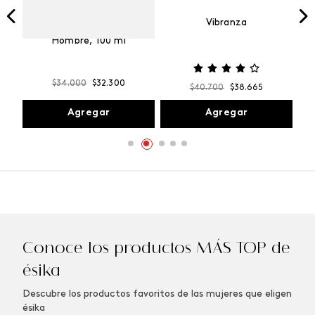
Vibranza
e
Kalos Max Perfume de
ml
Hombre, 100 ml
$
34
.
000
$
32
.
300
$
40
.
700
$
38
.
665
Agregar
Agregar
Conoce los productos MÁS TOP de
ésika
Descubre los productos favoritos de las mujeres que eligen
ésika