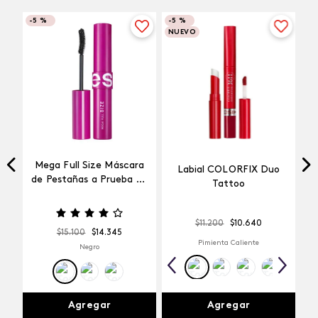
-
5 %
-
5 %
NUEVO
Mega Full Size Máscara
Labial COLORFIX Duo
a
de Pestañas a Prueba de
Tattoo
Agua
$
11
.
200
$
10
.
640
$
15
.
100
$
14
.
345
Pimienta Caliente
Negro
Agregar
Agregar