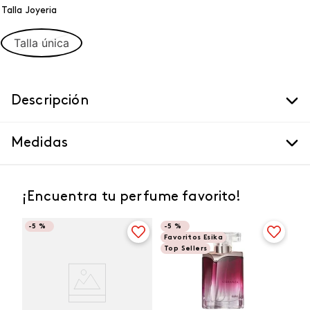
Talla Joyeria
Talla única
Descripción
Medidas
¡Encuentra tu perfume favorito!
-
5 %
-
5 %
Favoritos Esika
Top Sellers