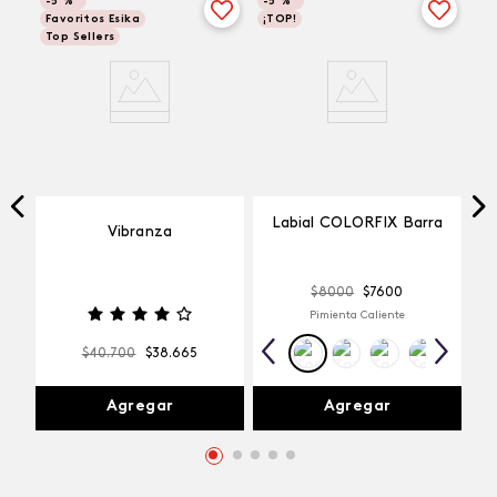
-
5 %
-
5 %
Favoritos Esika
¡TOP!
Top Sellers
Labial COLORFIX Barra
Vibranza
$
8000
$
7600
Pimienta Caliente
$
40
.
700
$
38
.
665
Agregar
Agregar