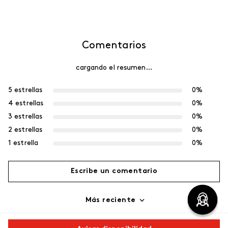
Comentarios
cargando el resumen…
5 estrellas
0%
4 estrellas
0%
3 estrellas
0%
2 estrellas
0%
1 estrella
0%
Escribe un comentario
Más reciente
Agregar comentario
Cargando comentarios…
Título