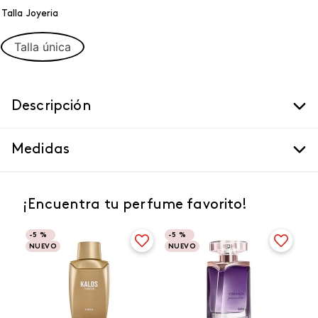
Talla Joyeria
Talla única
Descripción
Medidas
¡Encuentra tu perfume favorito!
-
5 %
-
5 %
NUEVO
NUEVO