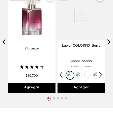
Labial COLORFIX Barra
Vibranza
$
8000
$
6000
Pimienta Caliente
$
40
.
700
Agregar
Agregar