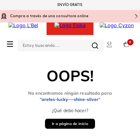
ENVÍO GRATIS
Compra a través de una consultora online
Estoy buscando...
0
OOPS!
No encontramos ningún resultado para
"
aretes-lucky---shine-silver
"
¿Qué debo hacer?
Ir a página de inicio