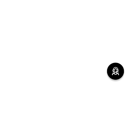
(function() { sessionStorage.setItem("last_referrer",
window.location.href); })();