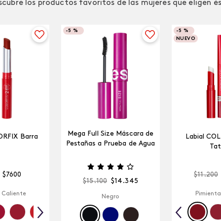
cubre los productos favoritos de las mujeres que eligen é
-
5 %
-
5 %
NUEVO
Mega Full Size Máscara de
ORFIX Barra
Labial CO
Pestañas a Prueba de Agua
Tat
$
7600
$
11
.
200
$
15
.
100
$
14
.
345
 Caliente
Pimienta
Negro