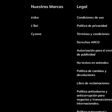
Nuestras Marcas
Legal
Dirección de email
ésika
Condiciones de uso
L'Bel
Política de privacidad
Cyzone
Términos y condiciones
Escribe un comentario
Derechos ARCO
Autorización para el env
de publicidad
No testeo en animales
Enviar Comentario
Política de cambios y
devoluciones
Libro de reclamaciones
Política antisoborno y
anticorrupción para
negocios y transaccione
internacionales.
Política autocontrol y