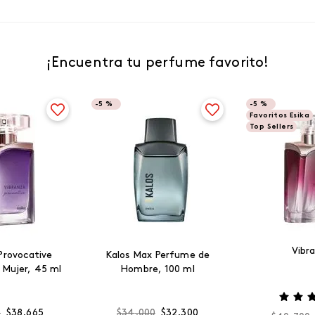
¡Encuentra tu perfume favorito!
-
5 %
-
5 %
Favoritos Esika
Top Sellers
Vibr
Provocative
Kalos Max Perfume de
 Mujer, 45 ml
Hombre, 100 ml
0
$
38
.
665
$
34
.
000
$
32
.
300