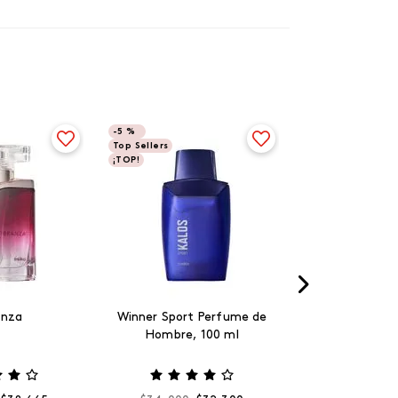
-
5 %
Top Sellers
¡TOP!
anza
Winner Sport Perfume de
Hombre, 100 ml