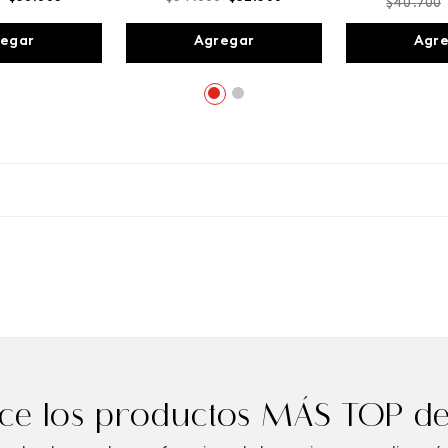
$
40
.
700
egar
Agregar
Agr
e los productos MÁS TOP de