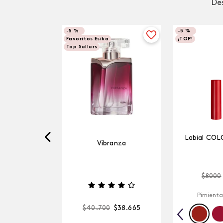
Des
-
5 %
-
5 %
Favoritos Esika
¡TOP!
Top Sellers
Labial COL
Vibranza
$
8000
Pimienta
$
40
.
700
$
38
.
665