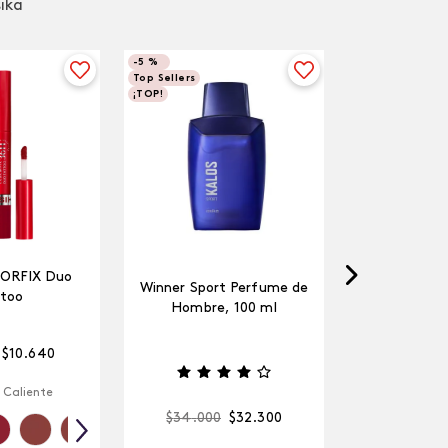
sika
-
5 %
Top Sellers
¡TOP!
LORFIX Duo
Winner Sport Perfume de
too
Hombre, 100 ml
$
10
.
640
 Caliente
$
34
.
000
$
32
.
300