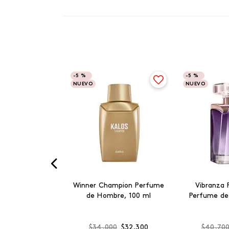
-
5 %
-
5 %
NUEVO
NUEVO
Winner Champion Perfume
Vibranza 
de Hombre, 100 ml
Perfume de
$
34
.
000
$
32
.
300
$
40
.
70