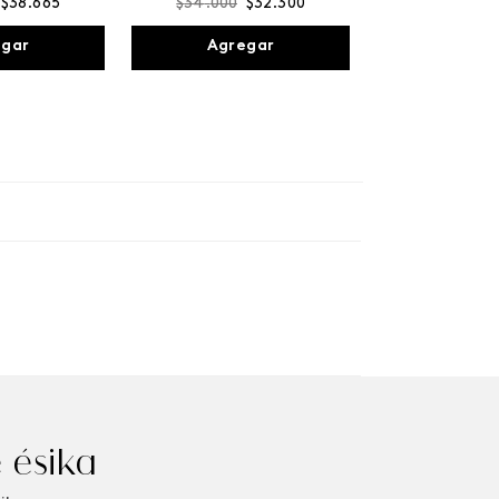
$
38
.
665
$
34
.
000
$
32
.
300
egar
Agregar
 ésika