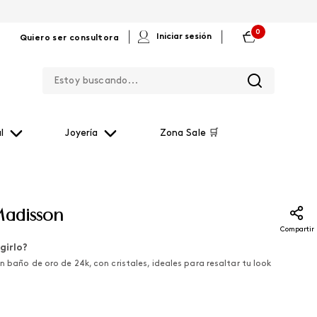
0
|
|
Iniciar sesión
Quiero ser consultora
Estoy buscando...
l
Joyería
Zona Sale 🛒
Madisson
Compartir
girlo?
n baño de oro de 24k, con cristales, ideales para resaltar tu look