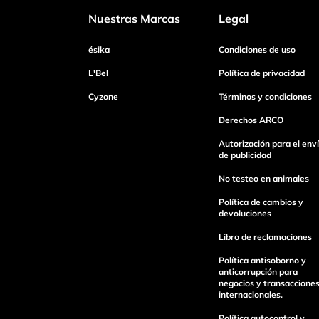
Nuestras Marcas
Legal
Dirección de email
ésika
Condiciones de uso
L'Bel
Política de privacidad
Cyzone
Términos y condiciones
Escribe un comentario
Derechos ARCO
Autorización para el env
de publicidad
No testeo en animales
Enviar Comentario
Política de cambios y
devoluciones
Libro de reclamaciones
Política antisoborno y
anticorrupción para
negocios y transaccione
internacionales.
Política autocontrol y