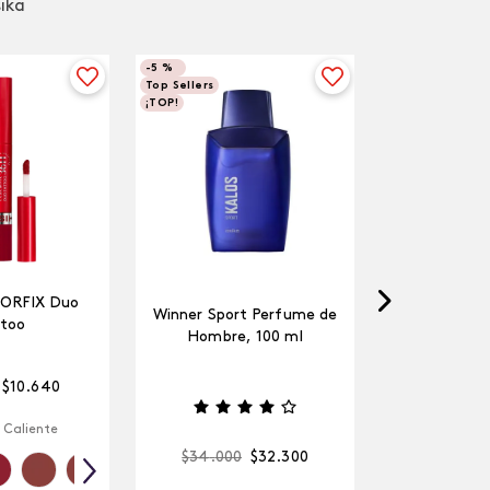
sika
-
5 %
Top Sellers
¡TOP!
LORFIX Duo
Winner Sport Perfume de
too
Hombre, 100 ml
$
10
.
640
 Caliente
$
34
.
000
$
32
.
300