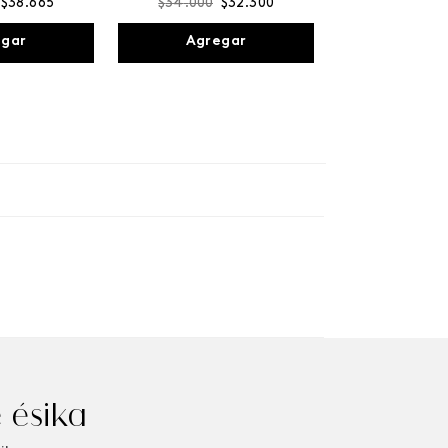
$
38
.
665
$
34
.
000
$
32
.
300
egar
Agregar
 ésika