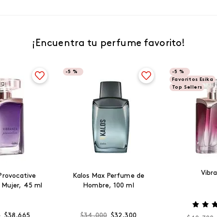
¡Encuentra tu perfume favorito!
-
5 %
-
5 %
Favoritos Esika
Top Sellers
Vibr
Provocative
Kalos Max Perfume de
 Mujer, 45 ml
Hombre, 100 ml
0
$
38
.
665
$
34
.
000
$
32
.
300