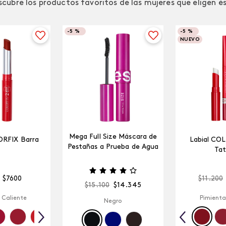
cubre los productos favoritos de las mujeres que eligen é
-
5 %
-
5 %
NUEVO
Mega Full Size Máscara de
ORFIX Barra
Labial CO
Pestañas a Prueba de Agua
Tat
$
7600
$
11
.
200
$
15
.
100
$
14
.
345
 Caliente
Pimienta
Negro