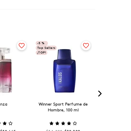
-
5 %
Top Sellers
¡TOP!
anza
Winner Sport Perfume de
Hombre, 100 ml