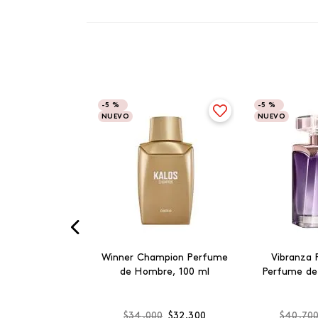
-
5 %
-
5 %
NUEVO
NUEVO
Winner Champion Perfume
Vibranza 
de Hombre, 100 ml
Perfume de
$
34
.
000
$
32
.
300
$
40
.
70