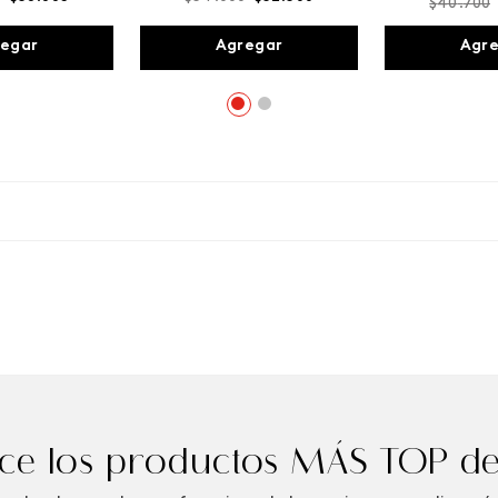
$
40
.
700
egar
Agregar
Agr
e los productos MÁS TOP de