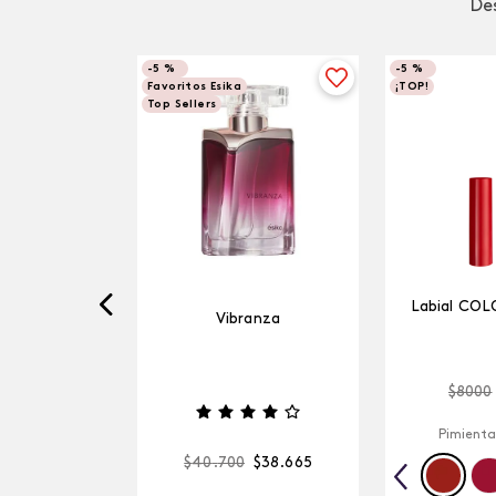
Des
-
5 %
-
5 %
Favoritos Esika
¡TOP!
Top Sellers
Labial COL
Vibranza
$
8000
Pimienta
$
40
.
700
$
38
.
665