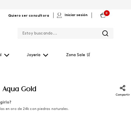
0
|
|
Iniciar sesión
Quiero ser consultora
Estoy buscando...
l
Joyería
Zona Sale 🛒
s Aqua Gold
Compartir
girlo?
as en oro de 24k con piedras naturales.