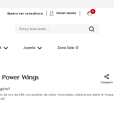
0
|
|
Iniciar sesión
Quiero ser consultora
Estoy buscando...
l
Joyería
Zona Sale 🛒
s Power Wings
Compartir
girlo?
o de oro de 24k con piedras de vidrio facetadas. ¡Ideal para darle el toque
ook!