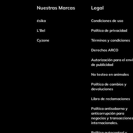
Nuestras Marcas
Legal
Dirección de email
ésika
Condiciones de uso
L'Bel
Política de privacidad
Cyzone
Términos y condiciones
Escribe un comentario
Derechos ARCO
Autorización para el env
de publicidad
No testeo en animales
Enviar Comentario
Política de cambios y
devoluciones
Libro de reclamaciones
Política antisoborno y
anticorrupción para
negocios y transaccione
internacionales.
Política autocontrol y