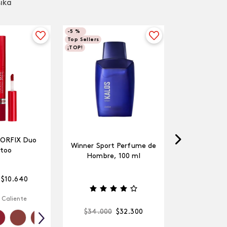
sika
-
5 %
Top Sellers
¡TOP!
LORFIX Duo
Winner Sport Perfume de
too
Hombre, 100 ml
$
10
.
640
 Caliente
$
34
.
000
$
32
.
300