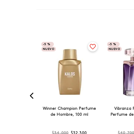
-
5 %
-
5 %
NUEVO
NUEVO
Winner Champion Perfume
Vibranza 
de Hombre, 100 ml
Perfume de
$
34
.
000
$
32
.
300
$
40
.
70