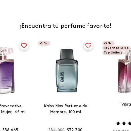
¡Encuentra tu perfume favorito!
-
5 %
-
5 %
Favoritos Esika
Top Sellers
Vibr
Provocative
Kalos Max Perfume de
 Mujer, 45 ml
Hombre, 100 ml
0
$
38
.
665
$
34
.
000
$
32
.
300