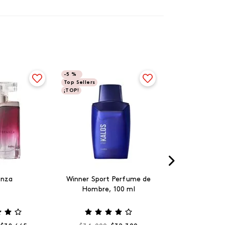
-
5 %
Top Sellers
¡TOP!
anza
Winner Sport Perfume de
Hombre, 100 ml