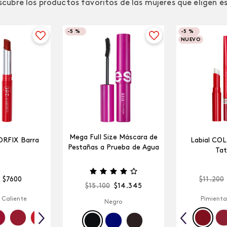
cubre los productos favoritos de las mujeres que eligen é
-
5 %
-
5 %
NUEVO
Mega Full Size Máscara de
ORFIX Barra
Labial CO
Pestañas a Prueba de Agua
Tat
$
7600
$
11
.
200
$
15
.
100
$
14
.
345
 Caliente
Pimienta
Negro