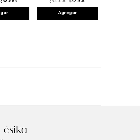
$
38
.
665
$
34
.
000
$
32
.
300
egar
Agregar
 ésika