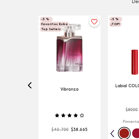
Des
-
5 %
-
5 %
Favoritos Esika
¡TOP!
Top Sellers
Labial COL
Vibranza
$
8000
Pimienta
$
40
.
700
$
38
.
665