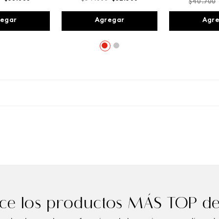
$
40
.
700
egar
Agregar
Agr
e los productos MÁS TOP de