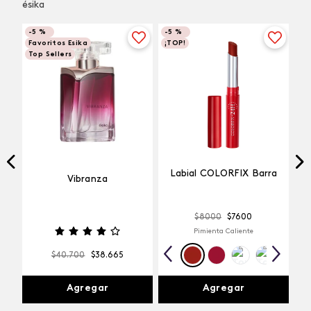
ésika
-
5 %
-
5 %
Favoritos Esika
¡TOP!
Top Sellers
Labial COLORFIX Barra
Vibranza
$
8000
$
7600
Pimienta Caliente
$
40
.
700
$
38
.
665
Agregar
Agregar