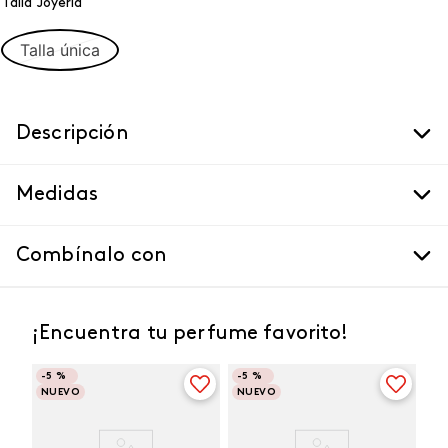
Talla Joyeria
Talla única
Descripción
Medidas
Combínalo con
¡Encuentra tu perfume favorito!
-
5 %
-
5 %
NUEVO
NUEVO