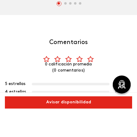
Comentarios
0 calificación promedio
(0 comentarios)
5 estrellas
0%
4 estrellas
0%
3 estrellas
0%
Avisar disponibilidad
2 estrellas
0%
1 estrella
0%
Comparte este producto
Escribe un comentario