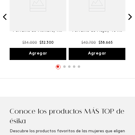
Winner Champion
Vibranza Provocative
Perfume de Hombre, 100
Perfume de Mujer, 45 ml
ml
$
34
.
000
$
32
.
300
$
40
.
700
$
38
.
665
Agregar
Agregar
Conoce los productos MÁS TOP de
ésika
Descubre los productos favoritos de las mujeres que eligen