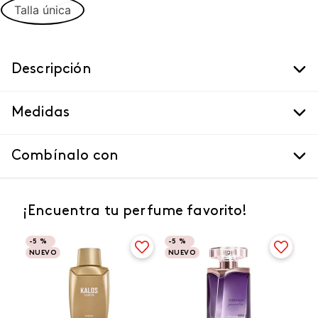
Talla única
Descripción
Medidas
Combínalo con
¡Encuentra tu perfume favorito!
-
5 %
-
5 %
NUEVO
NUEVO