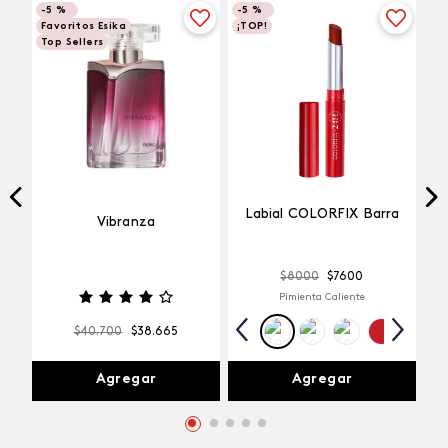
-
5 %
-
5 %
Favoritos Esika
¡TOP!
Top Sellers
Labial COLORFIX Barra
Vibranza
$
8000
$
7600
Pimienta Caliente
$
40
.
700
$
38
.
665
Agregar
Agregar