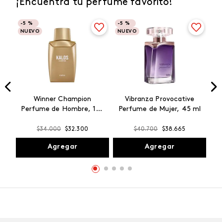
¡Encuentra tu perfume favorito!
-
5 %
-
5 %
NUEVO
NUEVO
Winner Champion
Vibranza Provocative
Perfume de Hombre, 100
Perfume de Mujer, 45 ml
ml
$
34
.
000
$
32
.
300
$
40
.
700
$
38
.
665
Agregar
Agregar