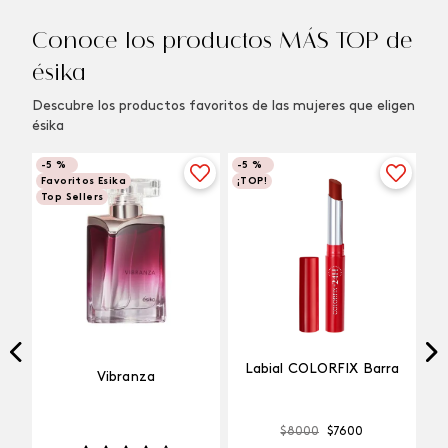
Conoce los productos MÁS TOP de
ésika
Descubre los productos favoritos de las mujeres que eligen
ésika
-
5 %
-
5 %
Favoritos Esika
¡TOP!
Top Sellers
Labial COLORFIX Barra
Vibranza
$
8000
$
7600