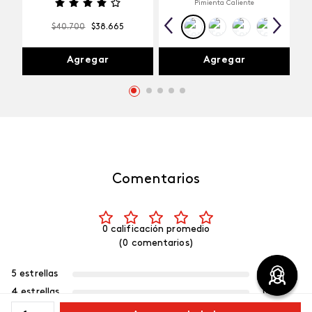
Pimienta Caliente
$
40
.
700
$
38
.
665
Agregar
Agregar
Comentarios
0 calificación promedio
(0 comentarios)
5 estrellas
0%
4 estrellas
0%
3 estrellas
0%