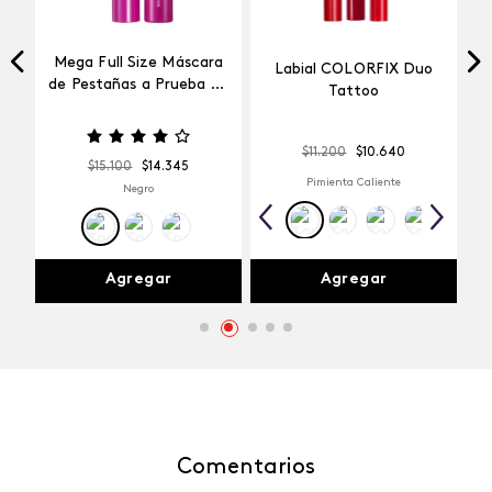
Mega Full Size Máscara
Labial COLORFIX Duo
a
de Pestañas a Prueba de
Tattoo
Agua
$
11
.
200
$
10
.
640
$
15
.
100
$
14
.
345
Pimienta Caliente
Negro
Agregar
Agregar
Comentarios