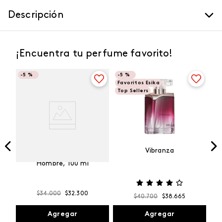
Descripción
¡Encuentra tu perfume favorito!
-
5 %
-
5 %
Favoritos Esika
Top Sellers
Vibranza
e
Kalos Max Perfume de
ml
Hombre, 100 ml
$
34
.
000
$
32
.
300
$
40
.
700
$
38
.
665
Agregar
Agregar