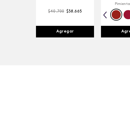
Pimienta
$
40
.
700
$
38
.
665
Agr
Agregar