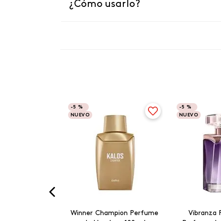
¿Cómo usarlo?
-
5 %
-
5 %
NUEVO
NUEVO
Winner Champion Perfume
Vibranza 