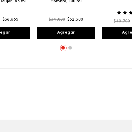
 Mujer, 45 ml
Hombre, 100 ml
0
$
38
.
665
$
34
.
000
$
32
.
300
$
40
.
700
egar
Agregar
Agr