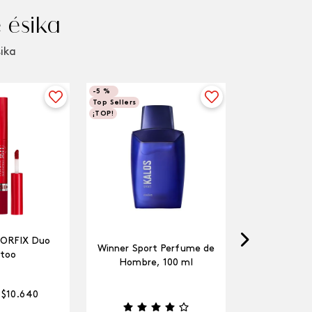
 ésika
sika
-
5 %
Top Sellers
¡TOP!
LORFIX Duo
Winner Sport Perfume de
too
Hombre, 100 ml
$
10
.
640