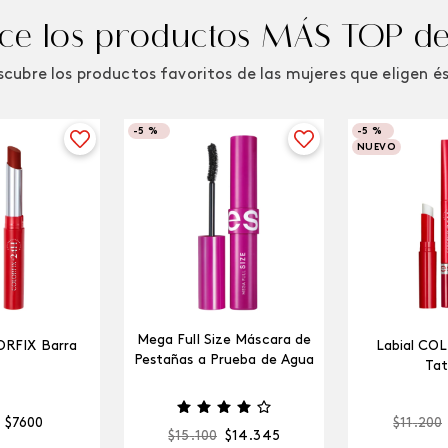
e los productos MÁS TOP de
cubre los productos favoritos de las mujeres que eligen é
-
5 %
-
5 %
NUEVO
Mega Full Size Máscara de
ORFIX Barra
Labial CO
Pestañas a Prueba de Agua
Tat
$
7600
$
11
.
200
$
15
.
100
$
14
.
345