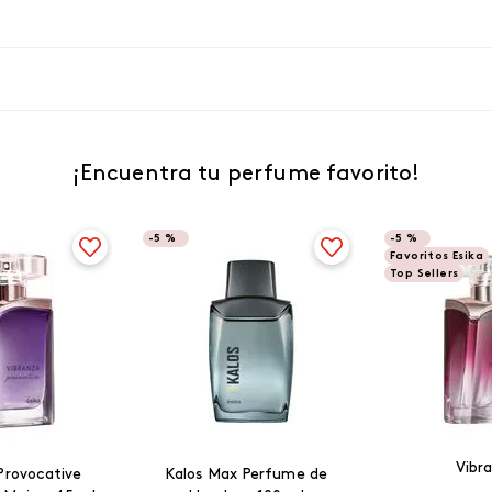
¡Encuentra tu perfume favorito!
-
5 %
-
5 %
Favoritos Esika
Top Sellers
Vibr
Provocative
Kalos Max Perfume de