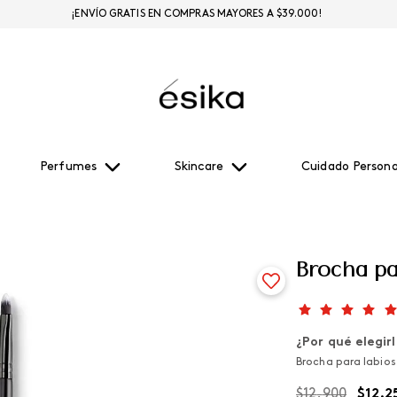
¡ENVÍO GRATIS EN COMPRAS MAYORES A $39.000!
Perfumes
Skincare
Cuidado Persona
Brocha pa
¿Por qué elegir
Brocha para labios
$
12
.
900
$
12
.
2