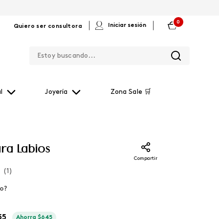
0
|
|
Iniciar sesión
Quiero ser consultora
Estoy buscando...
l
Joyería
Zona Sale 🛒
ra Labios
Compartir
(
1
)
lo?
55
Ahorra
$
645