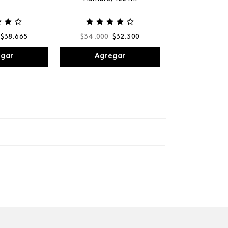
$
38
.
665
$
34
.
000
$
32
.
300
egar
Agregar