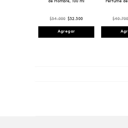
de Hombre, 100 ml
Perfume de
$
34
.
000
$
32
.
300
$
40
.
70
Agregar
Agr