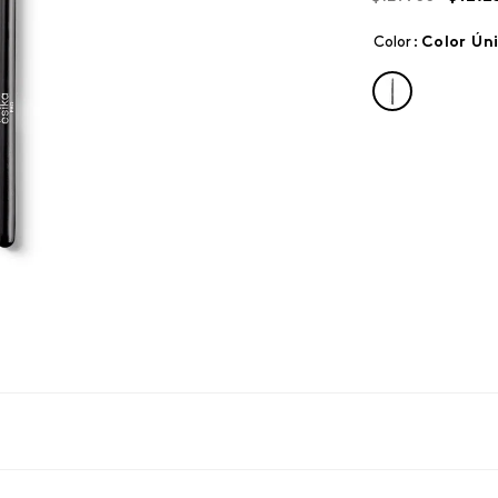
Color
:
color ún