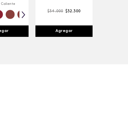
 Caliente
$
34
.
000
$
32
.
300
egar
Agregar