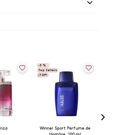
-
5 %
Top Sellers
¡TOP!
anza
Winner Sport Perfume de
Hombre, 100 ml