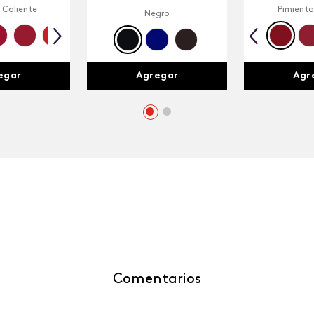
 Caliente
Pimienta
Negro
egar
Agr
Agregar
Comentarios