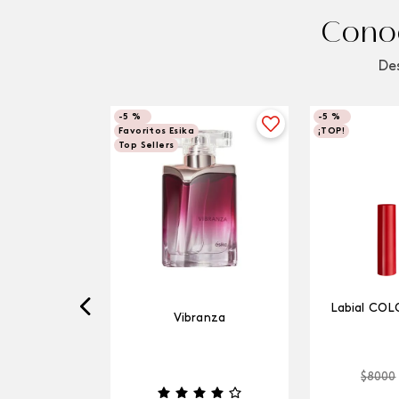
Conoc
Des
-
5 %
-
5 %
Favoritos Esika
¡TOP!
Top Sellers
Labial COL
Vibranza
$
8000