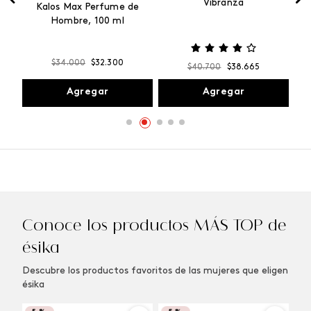
Vibranza
e
Kalos Max Perfume de
ml
Hombre, 100 ml
$
34
.
000
$
32
.
300
$
40
.
700
$
38
.
665
Agregar
Agregar
Conoce los productos MÁS TOP de
ésika
Descubre los productos favoritos de las mujeres que eligen
ésika