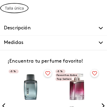
Talla única
Descripción
Medidas
¡Encuentra tu perfume favorito!
-
5 %
-
5 %
Favoritos Esika
Top Sellers