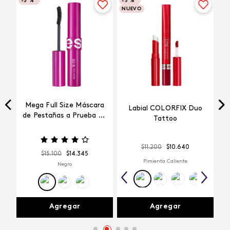
-
5 %
-
5 %
NUEVO
Mega Full Size Máscara
Labial COLORFIX Duo
a
de Pestañas a Prueba de
Tattoo
Agua
$
11
.
200
$
10
.
640
$
15
.
100
$
14
.
345
Pimienta Caliente
Negro
Agregar
Agregar