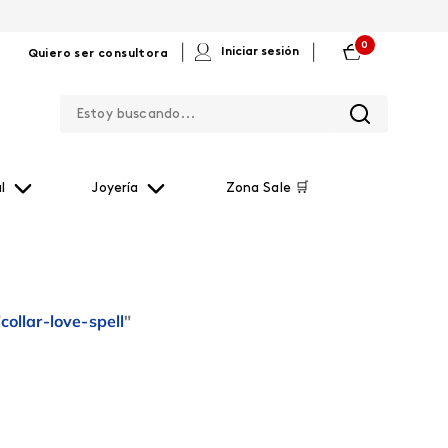
0
|
|
Iniciar sesión
Quiero ser consultora
Estoy buscando...
l
Joyería
Zona Sale 🛒
"
collar-love-spell
"