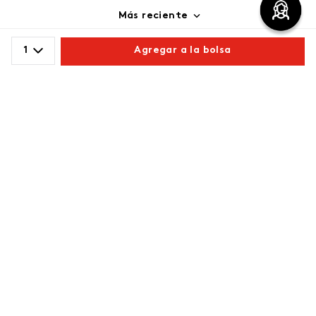
Más reciente
Cargando comentarios…
1
Agregar a la bolsa
Comparte este producto
Copiar link
Whatsapp
Facebook
Más