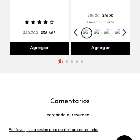
$
8000
$
7600
Pimienta Caliente
$
40
.
700
$
38
.
665
Agregar
Agregar
Comentarios
cargando el resumen…
Por favor, inicia sesión para escribir un comentario.