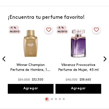
¡Encuentra tu perfume favorito!
-
5 %
-
5 %
NUEVO
NUEVO
Winner Champion
Vibranza Provocative
Perfume de Hombre, 100
Perfume de Mujer, 45 ml
ml
$
34
.
000
$
32
.
300
$
40
.
700
$
38
.
665
Agregar
Agregar