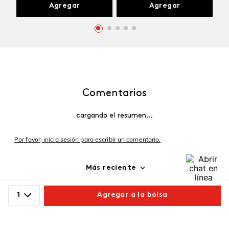
Agregar
Agregar
Comentarios
cargando el resumen…
Por favor, inicia sesión para escribir un comentario.
Más reciente
Cargando comentarios…
1
Agregar a la bolsa
Comparte este producto