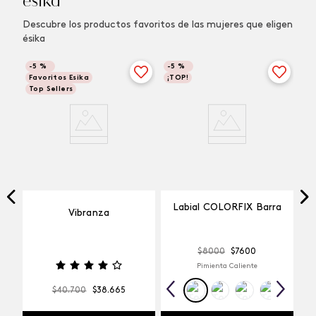
ésika
Descubre los productos favoritos de las mujeres que eligen
ésika
-
5 %
-
5 %
Favoritos Esika
¡TOP!
Top Sellers
Labial COLORFIX Barra
Vibranza
$
8000
$
7600
Pimienta Caliente
$
40
.
700
$
38
.
665