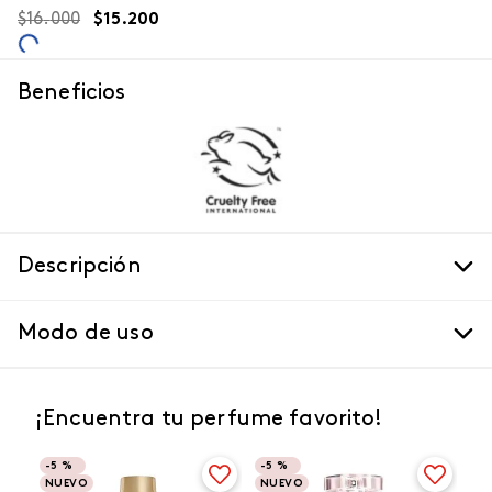
$
16
.
000
$
15
.
200
Beneficios
Descripción
Modo de uso
¡Encuentra tu perfume favorito!
-
5 %
-
5 %
NUEVO
NUEVO