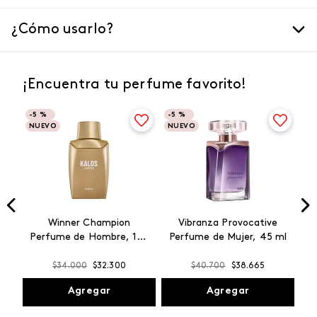
¿Cómo usarlo?
¡Encuentra tu perfume favorito!
-
5 %
-
5 %
NUEVO
NUEVO
Winner Champion
Vibranza Provocative
Perfume de Hombre, 100
Perfume de Mujer, 45 ml
ml
$
34
.
000
$
32
.
300
$
40
.
700
$
38
.
665
Agregar
Agregar