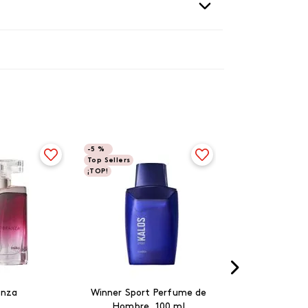
-
5 %
Top Sellers
¡TOP!
anza
Winner Sport Perfume de
Hombre, 100 ml