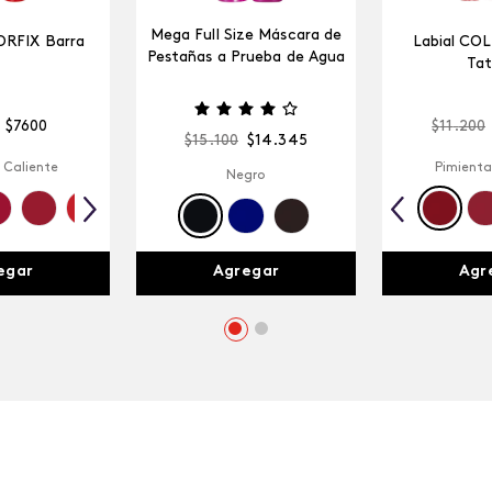
Mega Full Size Máscara de
ORFIX Barra
Labial CO
Pestañas a Prueba de Agua
Tat
$
7600
$
11
.
200
$
15
.
100
$
14
.
345
 Caliente
Pimienta
Negro
egar
Agr
Agregar