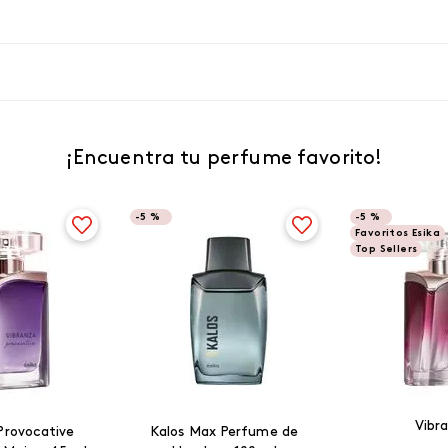
¡Encuentra tu perfume favorito!
-
5 %
-
5 %
Favoritos Esika
Top Sellers
Vibr
Provocative
Kalos Max Perfume de