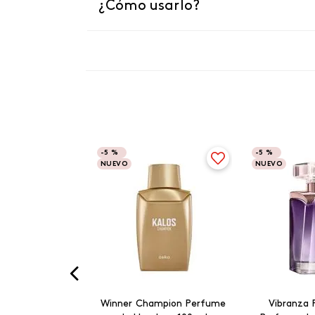
¿Cómo usarlo?
-
5 %
-
5 %
NUEVO
NUEVO
Winner Champion Perfume
Vibranza 