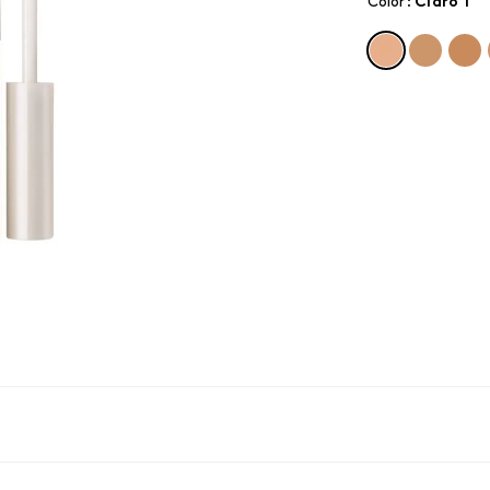
Color
:
claro 1