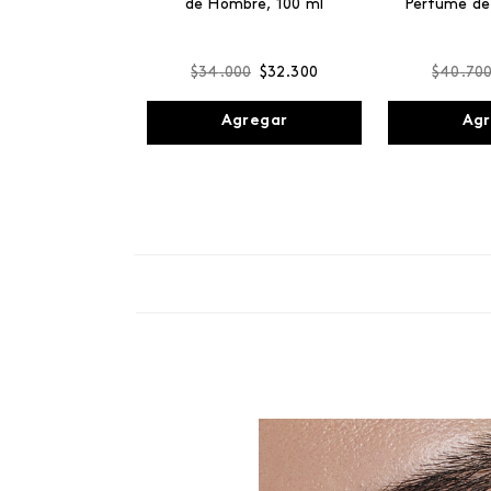
de Hombre, 100 ml
Perfume de
$
34
.
000
$
32
.
300
$
40
.
70
Agregar
Agr