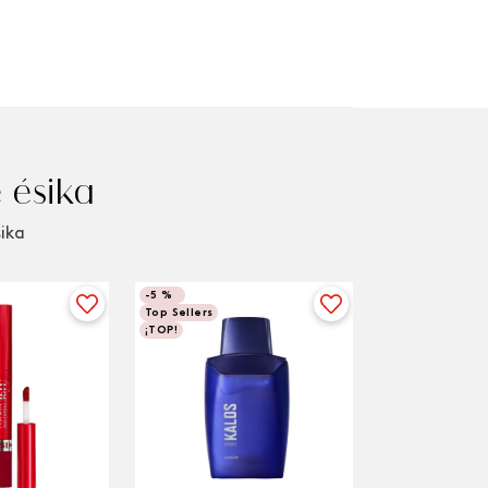
 ésika
sika
-
5 %
Top Sellers
¡TOP!