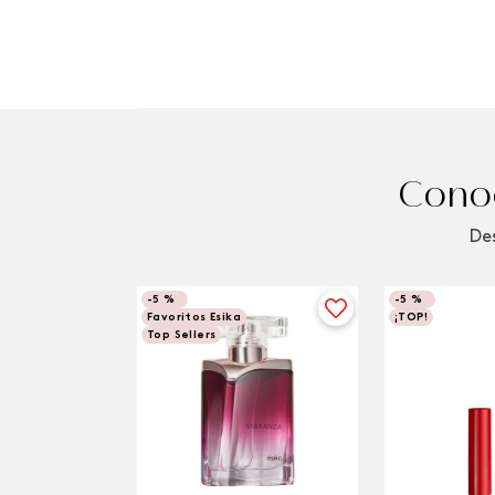
Conoc
Des
-
5 %
-
5 %
Favoritos Esika
¡TOP!
Top Sellers