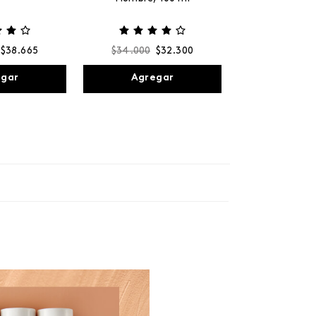
$
38
.
665
$
34
.
000
$
32
.
300
egar
Agregar