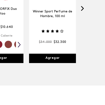
LORFIX Duo
Winner Sport Perfume de
too
Hombre, 100 ml
$
10
.
640
 Caliente
$
34
.
000
$
32
.
300
egar
Agregar