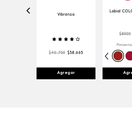
Labial COL
Vibranza
$
8000
Pimienta
$
40
.
700
$
38
.
665
Agr
Agregar