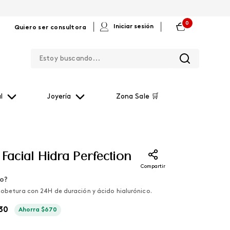
0
|
|
Iniciar sesión
Quiero ser consultora
Estoy buscando...
l
Joyería
Zona Sale 🛒
Facial Hidra Perfection
Compartir
lo?
cobetura con 24H de duración y ácido hialurónico.
30
Ahorra
$
670