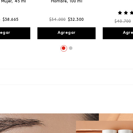
 Mujer, 45 ml
Hombre, 100 ml
0
$
38
.
665
$
34
.
000
$
32
.
300
$
40
.
700
egar
Agregar
Agr