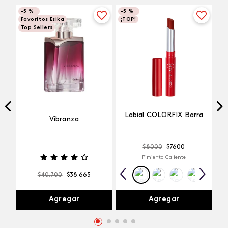
-
5 %
-
5 %
Favoritos Esika
¡TOP!
Top Sellers
Labial COLORFIX Barra
Vibranza
$
8000
$
7600
Pimienta Caliente
$
40
.
700
$
38
.
665
Agregar
Agregar