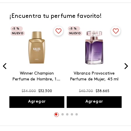
¡Encuentra tu perfume favorito!
-
5 %
-
5 %
NUEVO
NUEVO
Winner Champion
Vibranza Provocative
Perfume de Hombre, 100
Perfume de Mujer, 45 ml
ml
$
34
.
000
$
32
.
300
$
40
.
700
$
38
.
665
Agregar
Agregar