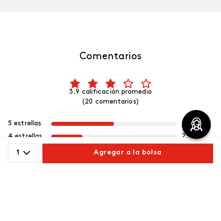
Comentarios
3.9 calificación promedio
(20 comentarios)
5 estrellas
50%
4 estrellas
25%
3 estrellas
5%
1
Agregar a la bolsa
2 estrellas
5%
1 estrella
15%
Comparte este producto
Escribe un comentario
Copiar link
Whatsapp
Facebook
Más