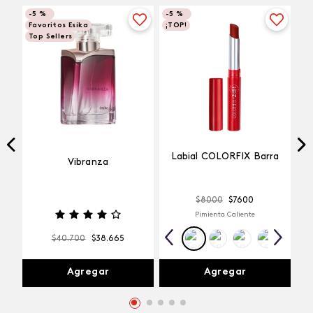
-
5 %
-
5 %
Favoritos Esika
¡TOP!
Top Sellers
Labial COLORFIX Barra
Vibranza
$
8000
$
7600
Pimienta Caliente
$
40
.
700
$
38
.
665
Agregar
Agregar