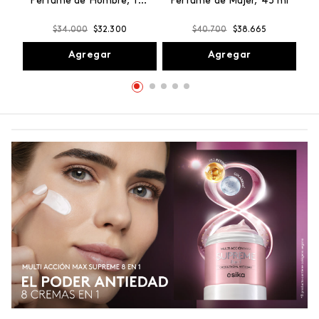
Perfume de Hombre, 100
Perfume de Mujer, 45 ml
ml
$
34
.
000
$
32
.
300
$
40
.
700
$
38
.
665
Agregar
Agregar