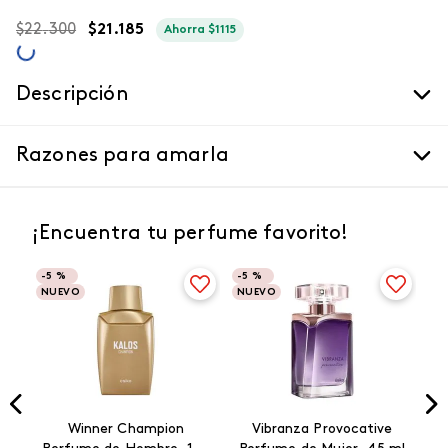
$
22
.
300
$
21
.
185
Ahorra
$
1115
Descripción
Razones para amarla
¡Encuentra tu perfume favorito!
-
5 %
-
5 %
NUEVO
NUEVO
Winner Champion
Vibranza Provocative