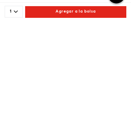
Cargando comentarios…
1
Agregar a la bolsa
Comparte este producto
Copiar link
Whatsapp
Facebook
Más