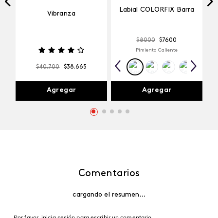
Labial COLORFIX Barra
Vibranza
$
8000
$
7600
Pimienta Caliente
$
40
.
700
$
38
.
665
Agregar
Agregar
Comentarios
cargando el resumen…
Por favor, inicia sesión para escribir un comentario.