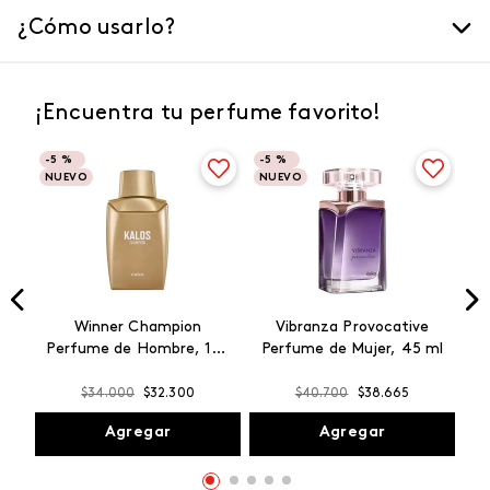
¿Cómo usarlo?
¡Encuentra tu perfume favorito!
-
5 %
-
5 %
NUEVO
NUEVO
Winner Champion
Vibranza Provocative
Perfume de Hombre, 100
Perfume de Mujer, 45 ml
ml
$
34
.
000
$
32
.
300
$
40
.
700
$
38
.
665
Agregar
Agregar