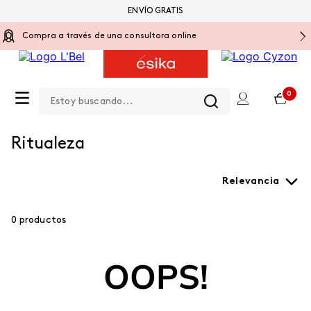
ENVÍO GRATIS
Compra a través de una consultora online
Estoy buscando...
0
Cuidado Personal
Lineas
Ritualeza
Ritualeza
Relevancia
0
productos
OOPS!