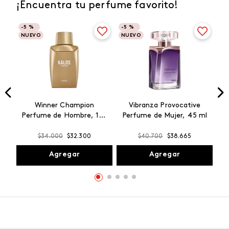
¡Encuentra tu perfume favorito!
-
5 %
-
5 %
NUEVO
NUEVO
Winner Champion
Vibranza Provocative
Perfume de Hombre, 100
Perfume de Mujer, 45 ml
ml
$
34
.
000
$
32
.
300
$
40
.
700
$
38
.
665
Agregar
Agregar