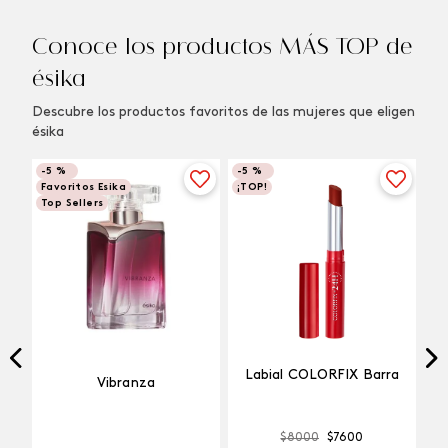
Conoce los productos MÁS TOP de
ésika
Descubre los productos favoritos de las mujeres que eligen
ésika
-
5 %
-
5 %
Favoritos Esika
¡TOP!
Top Sellers
Labial COLORFIX Barra
Vibranza
$
8000
$
7600