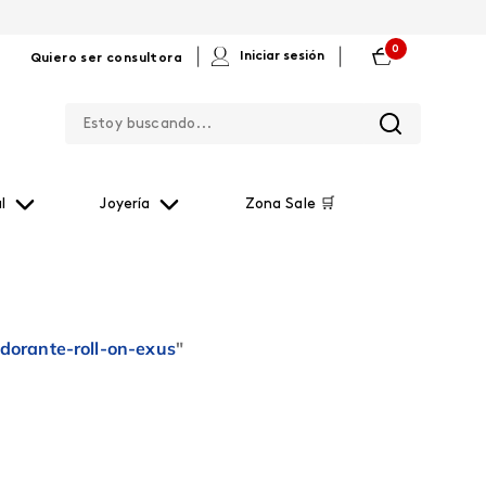
0
|
|
Iniciar sesión
Quiero ser consultora
Estoy buscando...
l
Joyería
Zona Sale 🛒
dorante-roll-on-exus
"