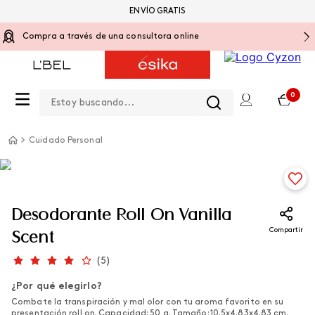
ENVÍO GRATIS
Compra a través de una consultora online
Estoy buscando...
0
Cuidado Personal
Desodorante Roll On Vanilla
Compartir
Scent
(
5
)
¿Por qué elegirlo?
Combate la transpiración y mal olor con tu aroma favorito en su
presentación roll on. Capacidad: 50 g. Tamaño: 10.5x4.83x4.83 cm.