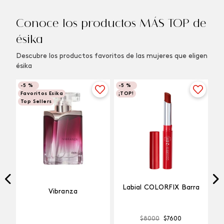
Conoce los productos MÁS TOP de
ésika
Descubre los productos favoritos de las mujeres que eligen
ésika
-
5 %
-
5 %
Favoritos Esika
¡TOP!
Top Sellers
Labial COLORFIX Barra
Vibranza
$
8000
$
7600