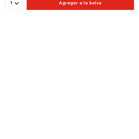
Cargando comentarios…
1
Agregar a la bolsa
Comparte este producto
Copiar link
Whatsapp
Facebook
Más