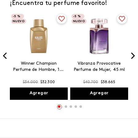
¡Encuentra tu perfume favorito!
-
5 %
-
5 %
NUEVO
NUEVO
Winner Champion
Vibranza Provocative
Perfume de Hombre, 100
Perfume de Mujer, 45 ml
ml
$
34
.
000
$
32
.
300
$
40
.
700
$
38
.
665
Agregar
Agregar