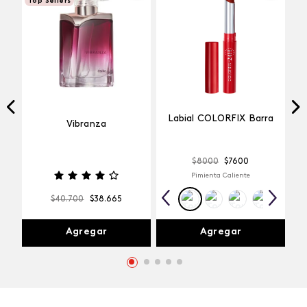
Top Sellers
Labial COLORFIX Barra
Vibranza
$
8000
$
7600
Pimienta Caliente
$
40
.
700
$
38
.
665
Agregar
Agregar