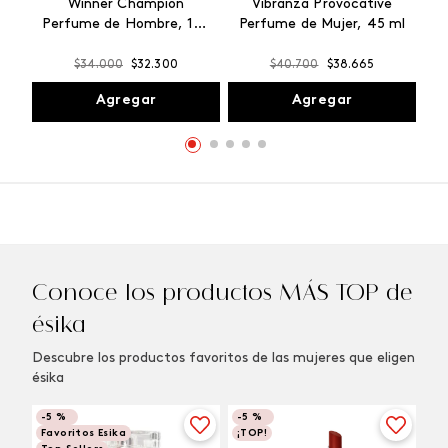
Winner Champion
Vibranza Provocative
Perfume de Hombre, 100
Perfume de Mujer, 45 ml
ml
$
34
.
000
$
32
.
300
$
40
.
700
$
38
.
665
Agregar
Agregar
Conoce los productos MÁS TOP de
ésika
Descubre los productos favoritos de las mujeres que eligen
ésika
-
5 %
-
5 %
Favoritos Esika
¡TOP!