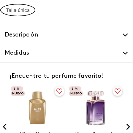
Talla única
Descripción
Medidas
¡Encuentra tu perfume favorito!
-
5 %
-
5 %
NUEVO
NUEVO