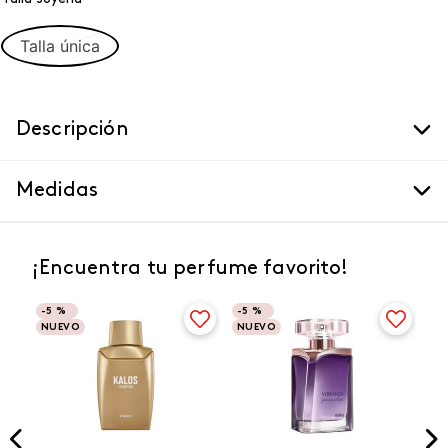
Talla única
Descripción
Medidas
¡Encuentra tu perfume favorito!
-
5 %
-
5 %
NUEVO
NUEVO