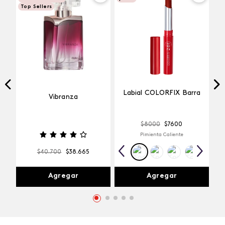
Top Sellers
Labial COLORFIX Barra
Vibranza
$
8000
$
7600
Pimienta Caliente
$
40
.
700
$
38
.
665
Agregar
Agregar