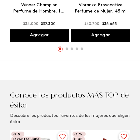
Winner Champion
Vibranza Provocative
Perfume de Hombre, 100
Perfume de Mujer, 45 ml
ml
$
34
.
000
$
32
.
300
$
40
.
700
$
38
.
665
Agregar
Agregar
Conoce los productos MÁS TOP de
ésika
Descubre los productos favoritos de las mujeres que eligen
ésika
-
5 %
-
5 %
Favoritos Esika
¡TOP!