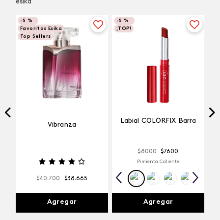
ésika
-
5 %
-
5 %
Favoritos Esika
¡TOP!
Top Sellers
Labial COLORFIX Barra
Vibranza
$
8000
$
7600
Pimienta Caliente
$
40
.
700
$
38
.
665
Agregar
Agregar