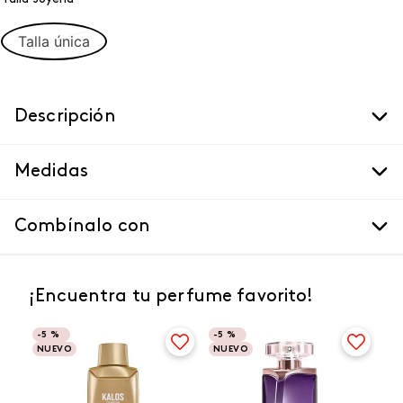
Talla única
Descripción
Medidas
Combínalo con
¡Encuentra tu perfume favorito!
-
5 %
-
5 %
NUEVO
NUEVO