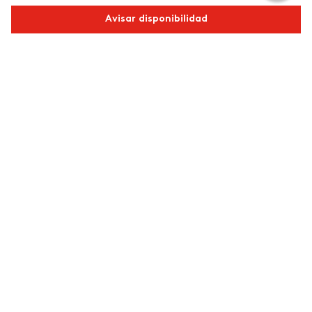
Avisar disponibilidad
Comparte este producto
Copiar link
Whatsapp
Facebook
Más
Redes sociales de ésika