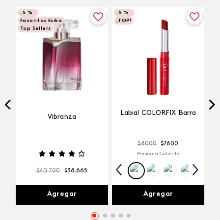
-
5 %
-
5 %
Favoritos Esika
¡TOP!
Top Sellers
Labial COLORFIX Barra
Vibranza
$
8000
$
7600
Pimienta Caliente
$
40
.
700
$
38
.
665
Agregar
Agregar