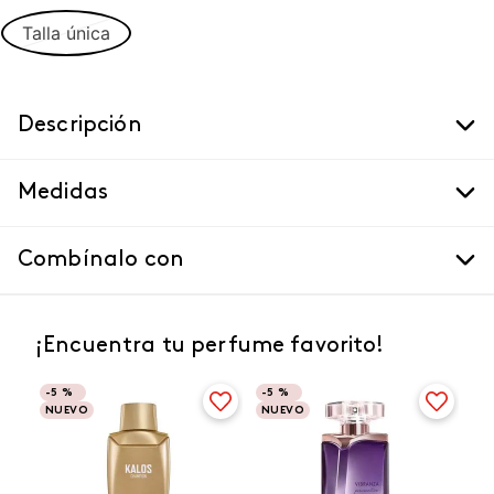
Talla única
Descripción
Medidas
Combínalo con
¡Encuentra tu perfume favorito!
-
5 %
-
5 %
NUEVO
NUEVO