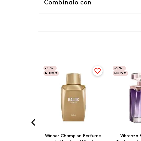
Combínalo con
-
5 %
-
5 %
NUEVO
NUEVO
Winner Champion Perfume
Vibranza 