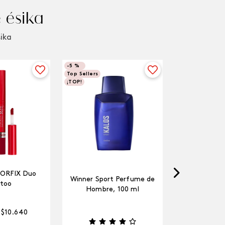
 ésika
sika
-
5 %
Top Sellers
¡TOP!
LORFIX Duo
Winner Sport Perfume de
too
Hombre, 100 ml
$
10
.
640