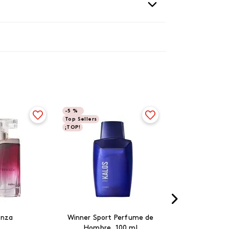
-
5 %
Top Sellers
¡TOP!
anza
Winner Sport Perfume de
Hombre, 100 ml