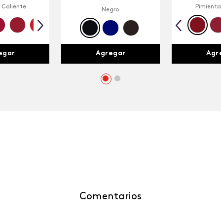
 Caliente
Pimienta
Negro
egar
Agr
Agregar
Comentarios