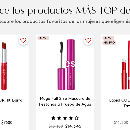
e los productos MÁS TOP de
cubre los productos favoritos de las mujeres que eligen é
-
5 %
-
5 %
NUEVO
Mega Full Size Máscara de
ORFIX Barra
Labial CO
Pestañas a Prueba de Agua
Tat
$
7600
$
11
.
200
$
15
.
100
$
14
.
345