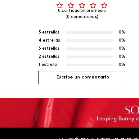
0 calificación promedio
(0 comentarios)
5 estrellas
0%
4 estrellas
0%
3 estrellas
0%
2 estrellas
0%
1 estrella
0%
Escribe un comentario
Agregar comentario
Título
Califica el producto de 1 a 5 estrellas