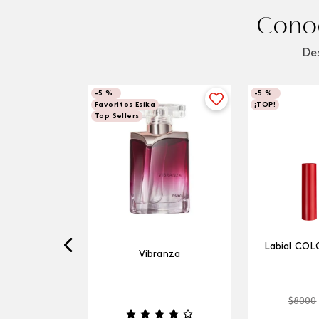
Conoc
Des
-
5 %
-
5 %
Favoritos Esika
¡TOP!
Top Sellers
Labial COL
Vibranza
$
8000