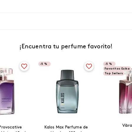
¡Encuentra tu perfume favorito!
-
5 %
-
5 %
Favoritos Esika
Top Sellers
Vibr
Provocative
Kalos Max Perfume de