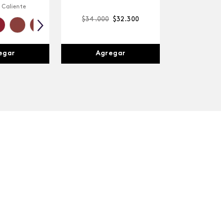
 Caliente
$
34
.
000
$
32
.
300
egar
Agregar