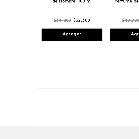
de Hombre, 100 ml
Perfume de
$
34
.
000
$
32
.
300
$
40
.
70
Agregar
Agr