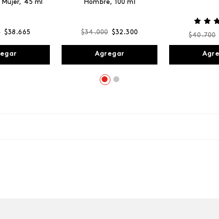
 Mujer, 45 ml
Hombre, 100 ml
0
$
38
.
665
$
34
.
000
$
32
.
300
$
40
.
700
egar
Agregar
Agr