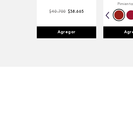
Pimienta
$
40
.
700
$
38
.
665
Agr
Agregar