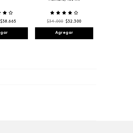
$
38
.
665
$
34
.
000
$
32
.
300
egar
Agregar