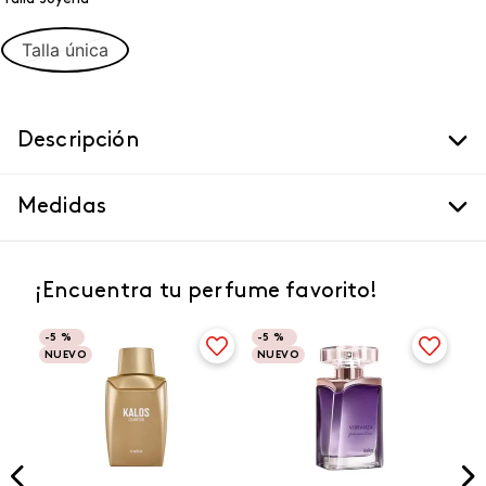
Talla única
Descripción
Medidas
¡Encuentra tu perfume favorito!
-
5 %
-
5 %
NUEVO
NUEVO