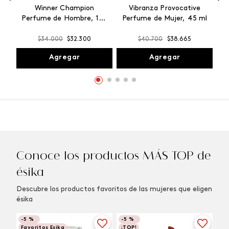
Winner Champion
Vibranza Provocative
Perfume de Hombre, 100
Perfume de Mujer, 45 ml
ml
$
34
.
000
$
32
.
300
$
40
.
700
$
38
.
665
Agregar
Agregar
Conoce los productos MÁS TOP de
ésika
Descubre los productos favoritos de las mujeres que eligen
ésika
-
5 %
-
5 %
Favoritos Esika
¡TOP!