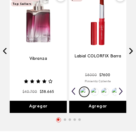
Top Sellers
Labial COLORFIX Barra
Vibranza
$
8000
$
7600
Pimienta Caliente
$
40
.
700
$
38
.
665
Agregar
Agregar