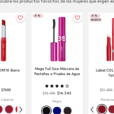
cubre los productos favoritos de las mujeres que eligen é
-
5 %
-
5 %
NUEVO
Mega Full Size Máscara de
ORFIX Barra
Labial CO
Pestañas a Prueba de Agua
Tat
$
7600
$
11
.
200
$
15
.
100
$
14
.
345
 Caliente
Pimienta
Negro