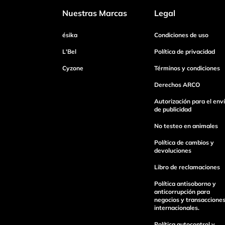
Nuestras Marcas
Legal
Dirección de email
ésika
Condiciones de uso
L'Bel
Política de privacidad
Cyzone
Términos y condiciones
Escribe un comentario
Derechos ARCO
Autorización para el env
de publicidad
No testeo en animales
Enviar Comentario
Política de cambios y
devoluciones
Libro de reclamaciones
Política antisoborno y
anticorrupción para
negocios y transaccione
internacionales.
Política autocontrol y