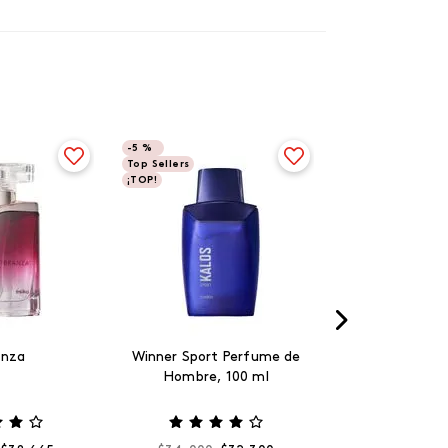
-
5 %
Top Sellers
¡TOP!
anza
Winner Sport Perfume de
Hombre, 100 ml