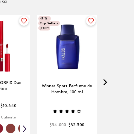
sika
-
5 %
Top Sellers
¡TOP!
LORFIX Duo
Winner Sport Perfume de
too
Hombre, 100 ml
$
10
.
640
 Caliente
$
34
.
000
$
32
.
300