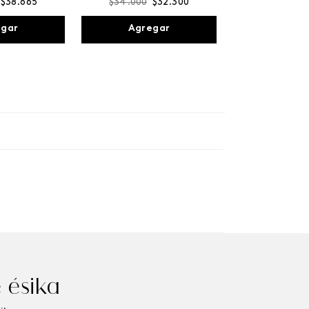
$
38
.
665
$
34
.
000
$
32
.
300
egar
Agregar
 ésika