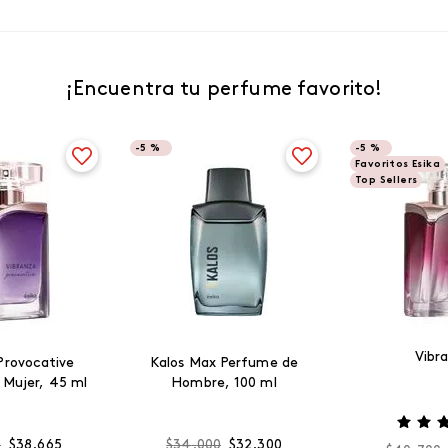
¡Encuentra tu perfume favorito!
-
5 %
-
5 %
Favoritos Esika
Top Sellers
Vibr
Provocative
Kalos Max Perfume de
 Mujer, 45 ml
Hombre, 100 ml
0
$
38
.
665
$
34
.
000
$
32
.
300