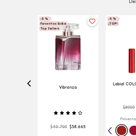
Des
-
5 %
-
5 %
Favoritos Esika
¡TOP!
Top Sellers
Labial COL
Vibranza
$
8000
Pimienta
$
40
.
700
$
38
.
665