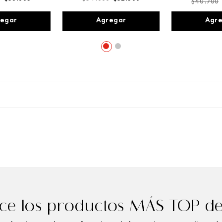
$
40
.
700
egar
Agregar
Agr
e los productos MÁS TOP de