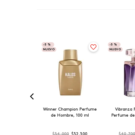
-
5 %
-
5 %
NUEVO
NUEVO
Winner Champion Perfume
Vibranza 
de Hombre, 100 ml
Perfume de
$
34
.
000
$
32
.
300
$
40
.
70