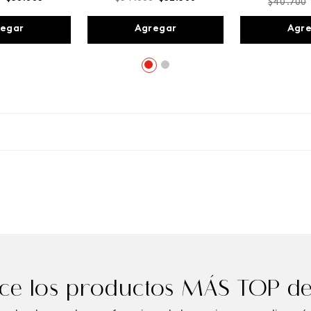
$
40
.
700
egar
Agregar
Agr
e los productos MÁS TOP de