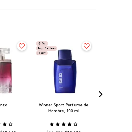
-
5 %
Top Sellers
¡TOP!
anza
Winner Sport Perfume de
Hombre, 100 ml