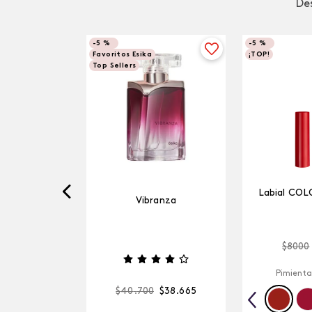
Des
-
5 %
-
5 %
Favoritos Esika
¡TOP!
Top Sellers
Labial COL
Vibranza
$
8000
Pimienta
$
40
.
700
$
38
.
665