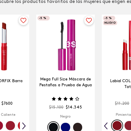
cubre los productos favoritos de las mujeres que eligen é
-
5 %
-
5 %
NUEVO
Mega Full Size Máscara de
ORFIX Barra
Labial CO
Pestañas a Prueba de Agua
Tat
$
7600
$
11
.
200
$
15
.
100
$
14
.
345
 Caliente
Pimienta
Negro