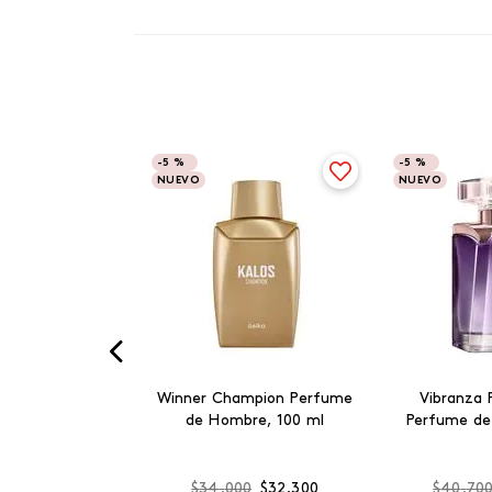
-
5 %
-
5 %
NUEVO
NUEVO
Winner Champion Perfume
Vibranza 
de Hombre, 100 ml
Perfume de
$
34
.
000
$
32
.
300
$
40
.
70