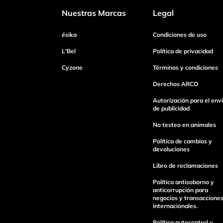
Nuestras Marcas
Legal
Dirección de email
ésika
Condiciones de uso
L'Bel
Política de privacidad
Cyzone
Términos y condiciones
Escribe un comentario
Derechos ARCO
Autorización para el env
de publicidad
No testeo en animales
Enviar Comentario
Política de cambios y
devoluciones
Libro de reclamaciones
Política antisoborno y
anticorrupción para
negocios y transaccione
internacionales.
Política autocontrol y