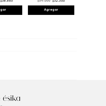
$
38
.
665
$
34
.
000
$
32
.
300
egar
Agregar
 ésika