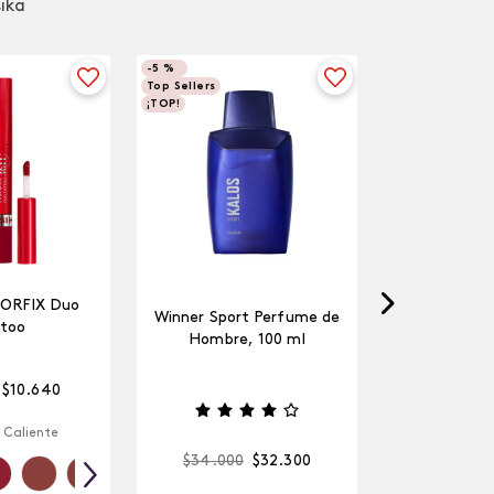
sika
-
5 %
Top Sellers
¡TOP!
LORFIX Duo
Winner Sport Perfume de
too
Hombre, 100 ml
$
10
.
640
 Caliente
$
34
.
000
$
32
.
300