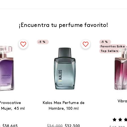
¡Encuentra tu perfume favorito!
-
5 %
-
5 %
Favoritos Esika
Top Sellers
Vibr
Provocative
Kalos Max Perfume de
 Mujer, 45 ml
Hombre, 100 ml
0
$
38
.
665
$
34
.
000
$
32
.
300