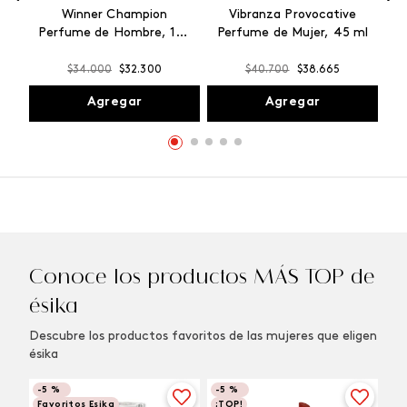
Winner Champion
Vibranza Provocative
Perfume de Hombre, 100
Perfume de Mujer, 45 ml
ml
$
34
.
000
$
32
.
300
$
40
.
700
$
38
.
665
Agregar
Agregar
Conoce los productos MÁS TOP de
ésika
Descubre los productos favoritos de las mujeres que eligen
ésika
-
5 %
-
5 %
Favoritos Esika
¡TOP!