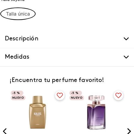
Talla única
Descripción
Medidas
¡Encuentra tu perfume favorito!
-
5 %
-
5 %
NUEVO
NUEVO