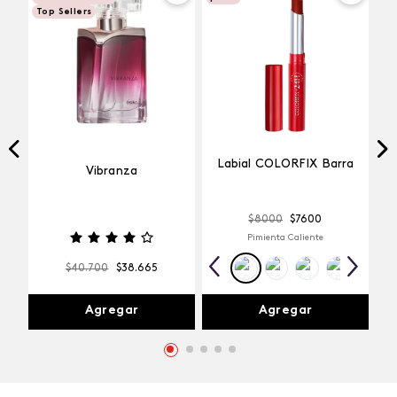
Top Sellers
Labial COLORFIX Barra
Vibranza
$
8000
$
7600
Pimienta Caliente
$
40
.
700
$
38
.
665
Agregar
Agregar