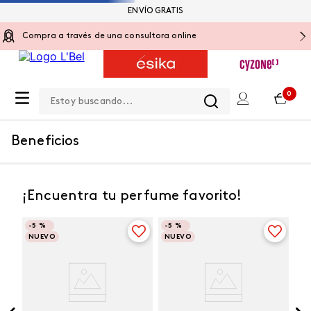
ENVÍO GRATIS
Compra a través de una consultora online
Estoy buscando...
0
Beneficios
¡Encuentra tu perfume favorito!
-
5 %
-
5 %
NUEVO
NUEVO