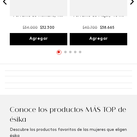
Winner Champion
Vibranza Provocative
Perfume de Hombre, 100
Perfume de Mujer, 45 ml
ml
$
34
.
000
$
32
.
300
$
40
.
700
$
38
.
665
Agregar
Agregar
Conoce los productos MÁS TOP de
ésika
Descubre los productos favoritos de las mujeres que eligen
ésika