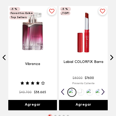
-
5 %
-
5 %
Favoritos Esika
¡TOP!
Top Sellers
Labial COLORFIX Barra
Vibranza
$
8000
$
7600
Pimienta Caliente
$
40
.
700
$
38
.
665
Agregar
Agregar