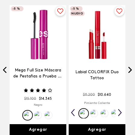
-
5 %
-
5 %
NUEVO
Mega Full Size Máscara
Labial COLORFIX Duo
a
de Pestañas a Prueba de
Tattoo
Agua
$
11
.
200
$
10
.
640
$
15
.
100
$
14
.
345
Pimienta Caliente
Negro
Agregar
Agregar