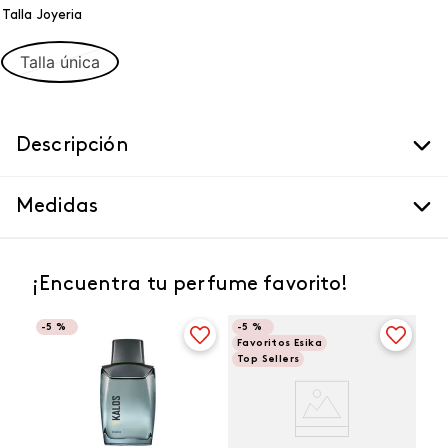
Talla Joyeria
Talla única
Descripción
Medidas
¡Encuentra tu perfume favorito!
-
5 %
-
5 %
Favoritos Esika
Top Sellers