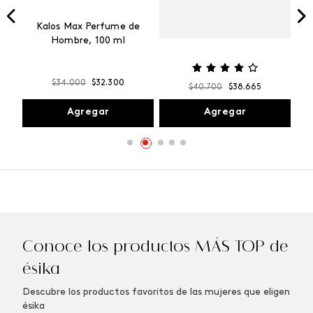
Vibranza
e
Kalos Max Perfume de
ml
Hombre, 100 ml
$
34
.
000
$
32
.
300
$
40
.
700
$
38
.
665
Agregar
Agregar
Conoce los productos MÁS TOP de
ésika
Descubre los productos favoritos de las mujeres que eligen
ésika