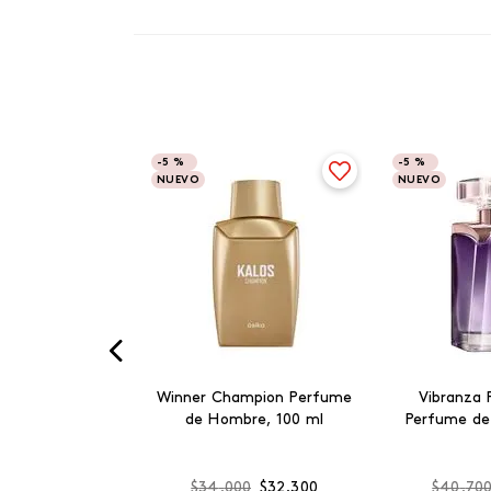
-
5 %
-
5 %
NUEVO
NUEVO
Winner Champion Perfume
Vibranza 
de Hombre, 100 ml
Perfume de
$
34
.
000
$
32
.
300
$
40
.
70