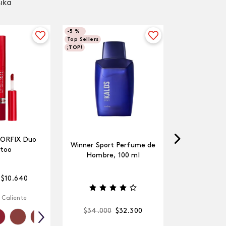
sika
-
5 %
Top Sellers
¡TOP!
LORFIX Duo
Winner Sport Perfume de
too
Hombre, 100 ml
$
10
.
640
 Caliente
$
34
.
000
$
32
.
300