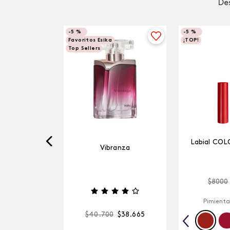
Des
-
5 %
-
5 %
Favoritos Esika
¡TOP!
Top Sellers
Labial COL
Vibranza
$
8000
Pimienta
$
40
.
700
$
38
.
665