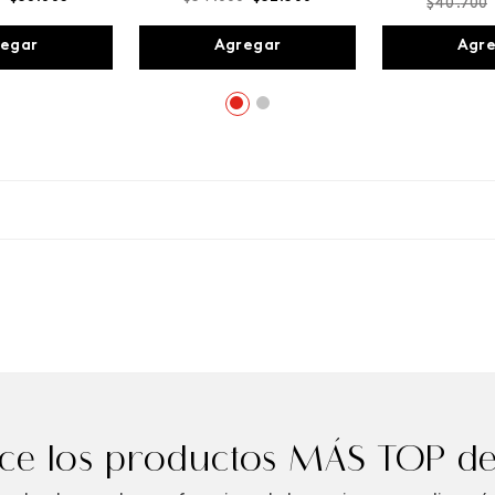
$
40
.
700
egar
Agregar
Agr
e los productos MÁS TOP de