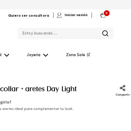
0
|
|
Iniciar sesión
Quiero ser consultora
Estoy buscando...
l
Joyería
Zona Sale 🛒
collar + aretes Day Light
Compartir
girlo?
r + aretes ideal para complementar tu look.