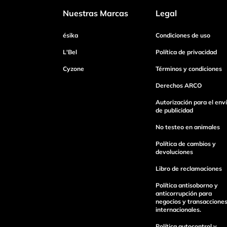
Nuestras Marcas
Legal
Dirección de email
ésika
Condiciones de uso
L'Bel
Política de privacidad
Cyzone
Términos y condiciones
Escribe un comentario
Derechos ARCO
Autorización para el env
de publicidad
No testeo en animales
Enviar Comentario
Política de cambios y
devoluciones
Libro de reclamaciones
Política antisoborno y
anticorrupción para
negocios y transaccione
internacionales.
Política autocontrol y