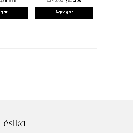
$
38
.
665
$
34
.
000
$
32
.
300
egar
Agregar
 ésika