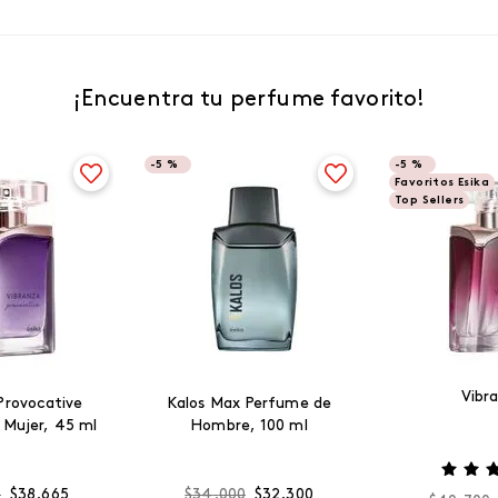
¡Encuentra tu perfume favorito!
-
5 %
-
5 %
Favoritos Esika
Top Sellers
Vibr
Provocative
Kalos Max Perfume de
 Mujer, 45 ml
Hombre, 100 ml
0
$
38
.
665
$
34
.
000
$
32
.
300