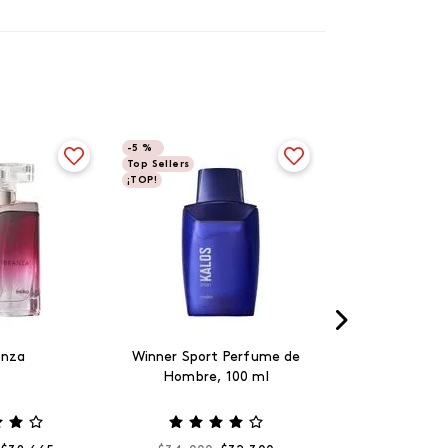
-
5 %
Top Sellers
¡TOP!
anza
Winner Sport Perfume de
Hombre, 100 ml