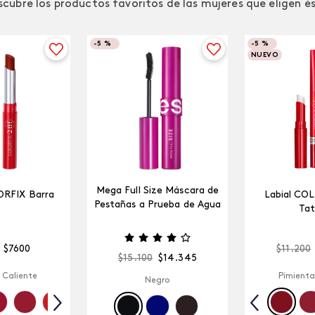
cubre los productos favoritos de las mujeres que eligen é
-
5 %
-
5 %
NUEVO
Mega Full Size Máscara de
ORFIX Barra
Labial CO
Pestañas a Prueba de Agua
Tat
$
7600
$
11
.
200
$
15
.
100
$
14
.
345
 Caliente
Pimienta
Negro