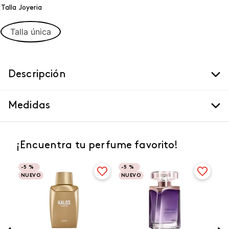
Talla Joyeria
Talla única
Descripción
Medidas
¡Encuentra tu perfume favorito!
-
5 %
-
5 %
NUEVO
NUEVO