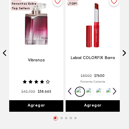
Favoritos Esika
¡TOP!
Top Sellers
Labial COLORFIX Barra
Vibranza
$
8000
$
7600
Pimienta Caliente
$
40
.
700
$
38
.
665
Agregar
Agregar