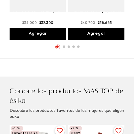
Winner Champion
Vibranza Provocative
Perfume de Hombre, 100
Perfume de Mujer, 45 ml
ml
$
34
.
000
$
32
.
300
$
40
.
700
$
38
.
665
Agregar
Agregar
Conoce los productos MÁS TOP de
ésika
Descubre los productos favoritos de las mujeres que eligen
ésika
-
5 %
-
5 %
Favoritos Esika
¡TOP!