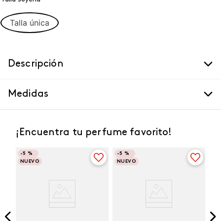
Talla única
Descripción
Medidas
¡Encuentra tu perfume favorito!
-
5 %
-
5 %
NUEVO
NUEVO