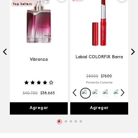
Top Sellers
Labial COLORFIX Barra
Vibranza
$
8000
$
7600
Pimienta Caliente
$
40
.
700
$
38
.
665
Agregar
Agregar