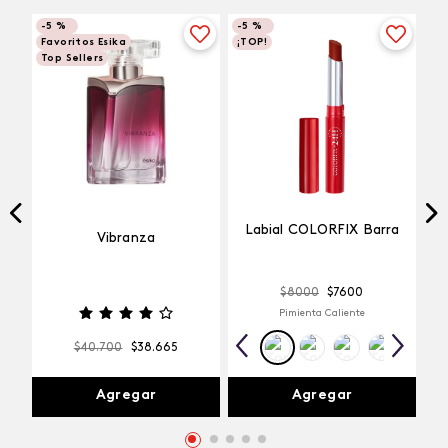
-
5 %
-
5 %
Favoritos Esika
¡TOP!
Top Sellers
Labial COLORFIX Barra
Vibranza
$
8000
$
7600
Pimienta Caliente
$
40
.
700
$
38
.
665
Agregar
Agregar