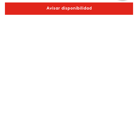
Avisar disponibilidad
Comparte este producto
Copiar link
Whatsapp
Facebook
Más
Redes sociales de ésika
Nuestras marcas