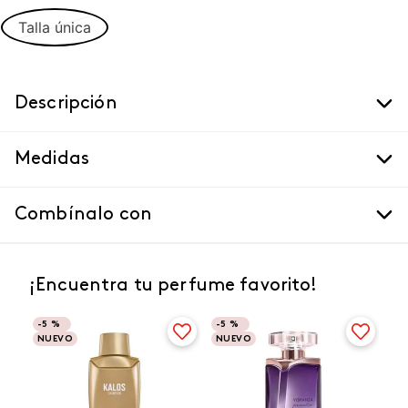
Talla única
Descripción
Medidas
Combínalo con
¡Encuentra tu perfume favorito!
-
5 %
-
5 %
NUEVO
NUEVO