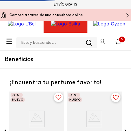
ENVÍO GRATIS
Compra a través de una consultora online
Estoy buscando...
0
Beneficios
¡Encuentra tu perfume favorito!
-
5 %
-
5 %
NUEVO
NUEVO