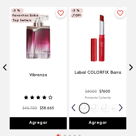
-
5 %
-
5 %
Favoritos Esika
¡TOP!
Top Sellers
Labial COLORFIX Barra
Vibranza
$
8000
$
7600
Pimienta Caliente
$
40
.
700
$
38
.
665
Agregar
Agregar