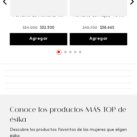
Winner Champion
Vibranza Provocative
Perfume de Hombre, 100
Perfume de Mujer, 45 ml
ml
$
34
.
000
$
32
.
300
$
40
.
700
$
38
.
665
Agregar
Agregar
Conoce los productos MÁS TOP de
ésika
Descubre los productos favoritos de las mujeres que eligen
ésika