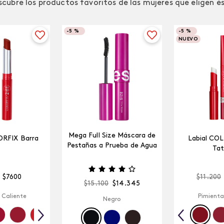
cubre los productos favoritos de las mujeres que eligen é
-
5 %
-
5 %
NUEVO
Mega Full Size Máscara de
ORFIX Barra
Labial CO
Pestañas a Prueba de Agua
Tat
$
7600
$
11
.
200
$
15
.
100
$
14
.
345
 Caliente
Pimienta
Negro