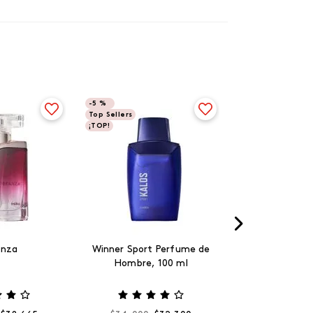
-
5 %
Top Sellers
¡TOP!
anza
Winner Sport Perfume de
Hombre, 100 ml