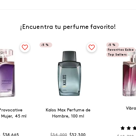
¡Encuentra tu perfume favorito!
-
5 %
-
5 %
Favoritos Esika
Top Sellers
Vibr
Provocative
Kalos Max Perfume de
 Mujer, 45 ml
Hombre, 100 ml
0
$
38
.
665
$
34
.
000
$
32
.
300