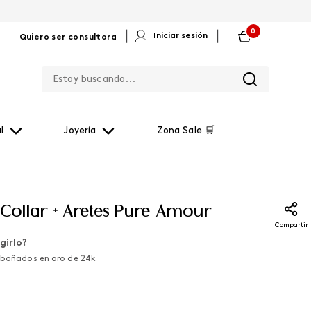
0
|
|
Iniciar sesión
Quiero ser consultora
Estoy buscando...
l
Joyería
Zona Sale 🛒
 Collar + Aretes Pure Amour
Compartir
girlo?
s bañados en oro de 24k.