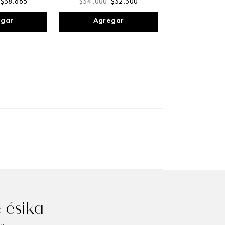
$
38
.
665
$
34
.
000
$
32
.
300
egar
Agregar
 ésika