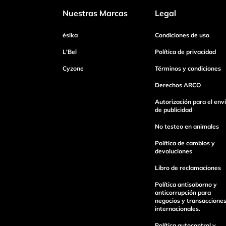
Nuestras Marcas
Legal
Dirección de email
ésika
Condiciones de uso
L'Bel
Política de privacidad
Cyzone
Términos y condiciones
Escribe un comentario
Derechos ARCO
Autorización para el env
de publicidad
No testeo en animales
Enviar Comentario
Política de cambios y
devoluciones
Libro de reclamaciones
Política antisoborno y
anticorrupción para
negocios y transaccione
internacionales.
Política autocontrol y