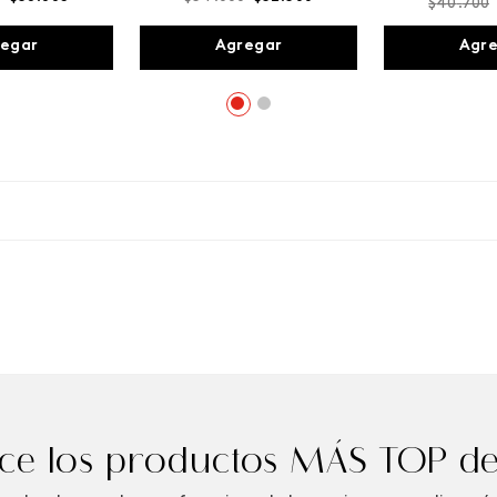
$
40
.
700
egar
Agregar
Agr
e los productos MÁS TOP de