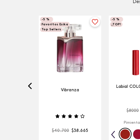
Des
-
5 %
-
5 %
Favoritos Esika
¡TOP!
Top Sellers
Labial COL
Vibranza
$
8000
Pimienta
$
40
.
700
$
38
.
665