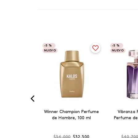
-
5 %
-
5 %
NUEVO
NUEVO
Winner Champion Perfume
Vibranza 
de Hombre, 100 ml
Perfume de
$
34
.
000
$
32
.
300
$
40
.
70