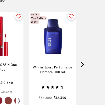
sika
-
5 %
Top Sellers
¡TOP!
LORFIX Duo
Winner Sport Perfume de
too
Hombre, 100 ml
$
10
.
640
 Caliente
$
34
.
000
$
32
.
300