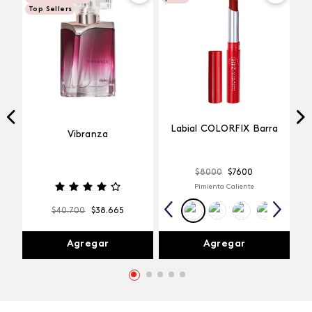
Top Sellers
Labial COLORFIX Barra
Vibranza
$
8000
$
7600
Pimienta Caliente
$
40
.
700
$
38
.
665
Agregar
Agregar