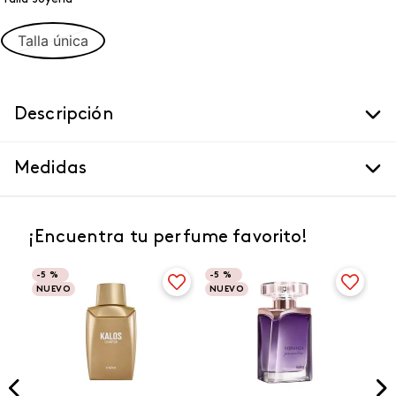
Talla única
Descripción
Medidas
¡Encuentra tu perfume favorito!
-
5 %
-
5 %
NUEVO
NUEVO