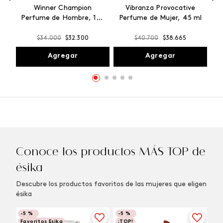
Winner Champion
Vibranza Provocative
Perfume de Hombre, 100
Perfume de Mujer, 45 ml
ml
$
34
.
000
$
32
.
300
$
40
.
700
$
38
.
665
Agregar
Agregar
Conoce los productos MÁS TOP de
ésika
Descubre los productos favoritos de las mujeres que eligen
ésika
-
5 %
-
5 %
Favoritos Esika
¡TOP!