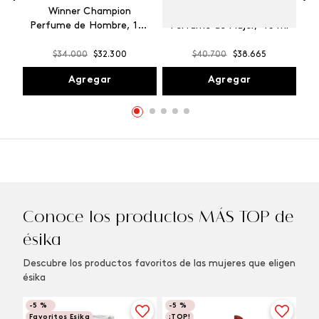
Winner Champion
Vibranza Provocative
Perfume de Hombre, 100
Perfume de Mujer, 45 ml
ml
$
34
.
000
$
32
.
300
$
40
.
700
$
38
.
665
Agregar
Agregar
Conoce los productos MÁS TOP de
ésika
Descubre los productos favoritos de las mujeres que eligen
ésika
-
5 %
-
5 %
Favoritos Esika
¡TOP!