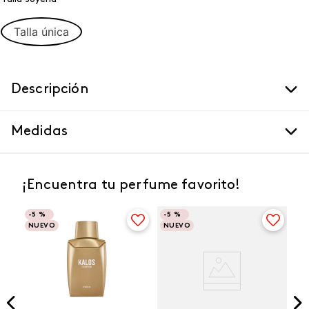
Talla única
Descripción
Medidas
¡Encuentra tu perfume favorito!
-
5 %
-
5 %
NUEVO
NUEVO