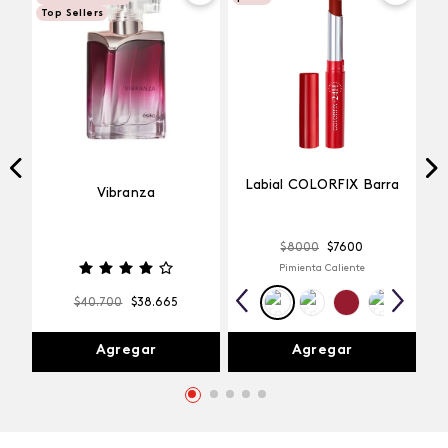
Top Sellers
Labial COLORFIX Barra
Vibranza
$
8000
$
7600
Pimienta Caliente
$
40
.
700
$
38
.
665
Agregar
Agregar