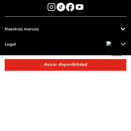
Nuestras marcas
Legal
Contáctanos
Avisar disponibilidad
Pagos 100%
Entregas a todo
Comparte este producto
seguros
el país
Productos de
calidad
Copiar link
Whatsapp
Facebook
Más
Operamos con
(function() { sessionStorage.setItem("last_referrer",