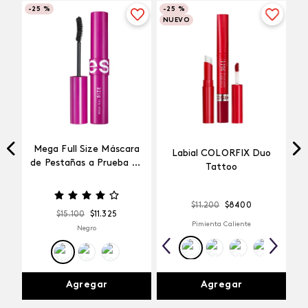
-
25 %
-
25 %
NUEVO
Mega Full Size Máscara
Labial COLORFIX Duo
a
de Pestañas a Prueba de
Tattoo
Agua
$
11
.
200
$
8400
$
15
.
100
$
11
.
325
Pimienta Caliente
Negro
Agregar
Agregar