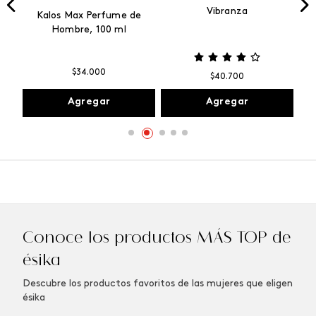
Vibranza
e
Kalos Max Perfume de
ml
Hombre, 100 ml
$
34
.
000
$
40
.
700
Agregar
Agregar
Conoce los productos MÁS TOP de
ésika
Descubre los productos favoritos de las mujeres que eligen
ésika